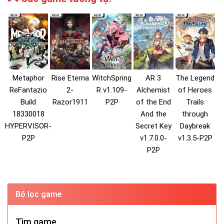
Metaphor
Rise Eterna
WitchSpring
AR 3
The Legend
ReFantazio
2-
R v1.109-
Alchemist
of Heroes
Build
Razor1911
P2P
of the End
Trails
18330018
And the
through
HYPERVISOR-
Secret Key
Daybreak
P2P
v1.7.0.0-
v1.3.5-P2P
P2P
Bộ lọc game
Tìm game