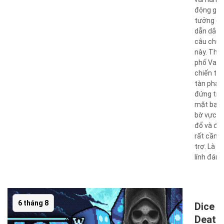
động giả
tưởng đ
dẫn dắt 
câu chu
này. Thà
phố Vahri
chiến tr
tàn phá 
đứng tr
mặt bạn 
bờ vực s
đổ và đa
rất cần v
trợ. Là m
lính đánh 
6 tháng 8
Dice W
Death