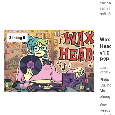
các câu 
và hình 
mối liên ..
3 tháng 8
Wax
Heads
v1.0.6
P2P
Lượt
xem:
207
Phiêu
lưu
,
Indie
,
Mô
phỏng
Wax
Heads là