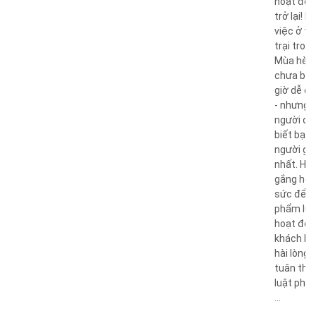
hoạt độn
trở lại! 
việc ở tr
trại tron
Mùa hè
chưa ba
giờ dễ d
- nhưng 
người đề
biết bạn 
người giỏ
nhất. Hã
gắng hết
sức để s
phẩm lu
hoạt độn
khách h
hài lòng 
tuân thủ
luật pháp
...