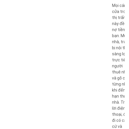
Mọi cánh
cửa tron
thị trấn
này đều
nợ tiền
bạn. Mua
nhà, tran
bị nội thấ
sàng lọc
trực tiếp
người
thuê nhà
và gõ cử
từng nhà
khi đến
hạn thuê
nhà. Trả
lời điện
thoại, đu
đi có căn
cứ và