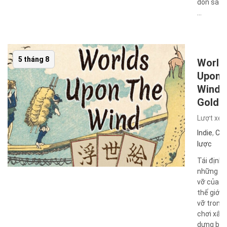
dồn sát 
...
5 tháng 8
World
Upon 
Wind-
GoldB
Lượt xe
Indie
,
Chi
lược
Tái định 
những m
vỡ của m
thế giới 
vỡ trong 
chơi xây
dựng bo