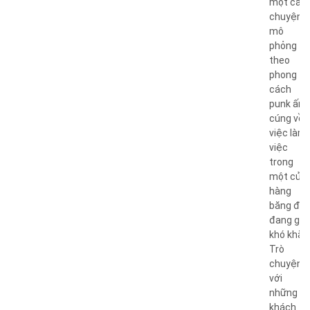
một câu
chuyện
mô
phỏng
theo
phong
cách
punk ấm
cúng về
việc làm
việc
trong
một cửa
hàng
băng đĩa
đang gặ
khó khăn
Trò
chuyện
với
những
khách