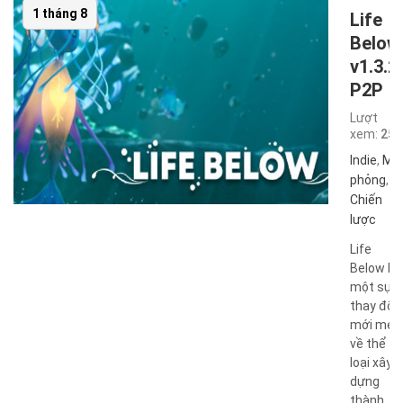
1 tháng 8
Life
Below
v1.3.2
P2P
Lượt
xem:
259
Indie
,
Mô
phỏng
,
Chiến
lược
Life
Below là
một sự
thay đổi
mới mẻ
về thể
loại xây
dựng
thành