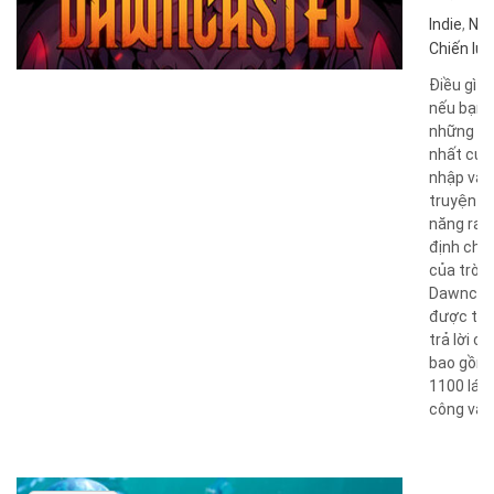
Indie
,
Nhậ
Chiến lư
Điều gì s
nếu bạn 
những đi
nhất củ
nhập vai 
truyện vớ
năng ra 
định chiế
của trò c
Dawncas
được tạo
trả lời câ
bao gồm
1100 lá b
công và h