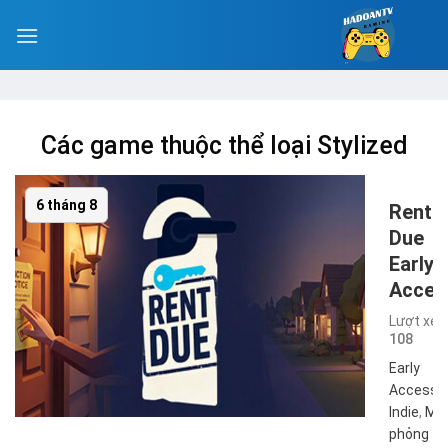
Các game thuộc thể loại Stylized
6 tháng 8
Rent
Due
Early
Acces
Lượt xem
108
Early
Access
,
Indie
,
Mô
phỏng