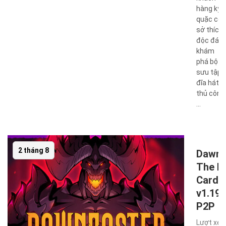
hàng kỳ
quặc có
sở thích
độc đáo,
khám
phá bộ
sưu tập
đĩa hát
thủ công
...
2 tháng 8
Dawnc
The R
Cardv
v1.19.
P2P
Lượt xe