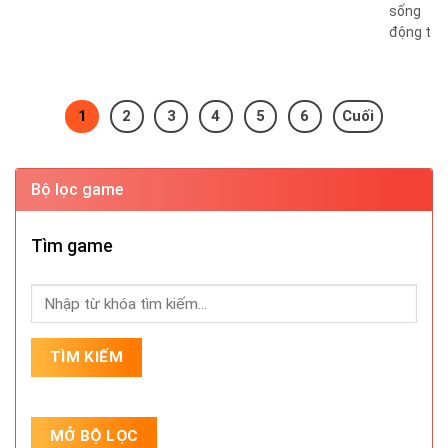
sống
động t ...
1
2
3
4
5
6
Cuối
Bộ lọc game
Tìm game