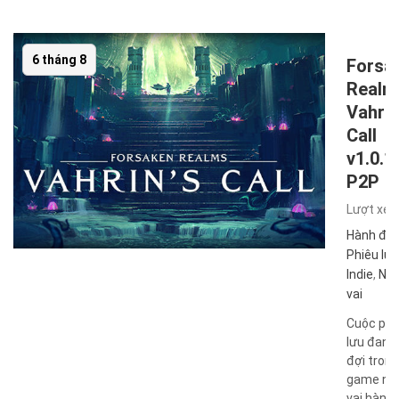
6 tháng 8
Forsa
Realm
Vahri
Call
v1.0.1
P2P
Lượt xe
Hành độ
Phiêu lưu
Indie
,
Nh
vai
Cuộc phi
lưu đang
đợi trong
game nh
vai hành