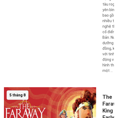
tàu rogue
yên bình 
bao gồm
nhiều thế
nghệ thu
cổ điển 
Bản. Nuôi
dưỡng c
đồng, kế
với tinh 
động vật
hình thà
một ...
5 tháng 8
The
Faraw
King
Early