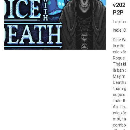
v2026
P2P
Lượt xe
Indie
,
Chi
Dice Wit
là một tr
xúc xắc
Roguelik
Thật kh
là bạn đã
May mắn 
Death sẵ
tham gia
cuộc cạn
thân thi
đó. Thu 
xúc xắc v
mới, tạo 
combo c