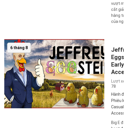
vượt mứ
cắt giảm
hàng tuầ
của ngâ ..
6 tháng 8
Jeffr
Eggst
Early
Acces
Lượt xem
78
Hành độ
Phiêu lưu
Casual
,
E
Access
Big E đã