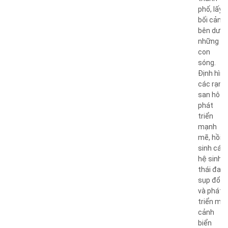
phố, lấy
bối cảnh
bên dưới
những
con
sóng.
Định hình
các rạn
san hô
phát
triển
mạnh
mẽ, hồi
sinh các
hệ sinh
thái đan
sụp đổ
và phát
triển mộ
cảnh
biển