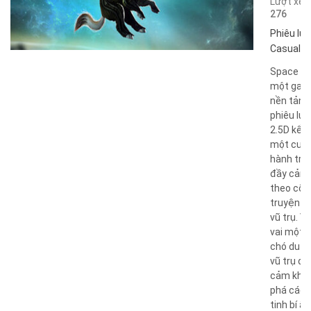
Lượt xem
276
Phiêu lưu
Casual
,
I
Space Tai
một gam
nền tảng
phiêu lưu
2.5D kể v
một cuộ
hành trìn
đầy cảm 
theo cốt
truyện x
vũ trụ. V
vai một 
chó du h
vũ trụ dũ
cảm kh
phá các 
tinh bí ẩn