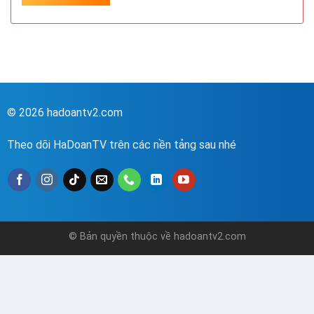
© 2026 hadoantv2.com
Theo dõi HaDoanTV trên các nền tảng sau nhé
© Bản quyền thuộc về hadoantv2.com