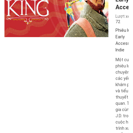
Acces
Lượt xem
72
Phiêu lưu
Early
Access
,
Indie
Một cuộ
phiêu lưu
chuyện v
các yếu 
khám ph
và tiểu
thuyết t
quan. T
gia cùng
J.D. tron
cuộc hà
trình xuy