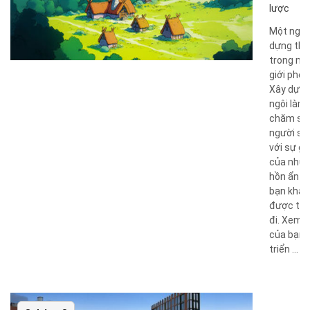
lược
Một ngườ
dựng thà
trong mộ
giới phép
Xây dựn
ngôi làng
chăm só
người số
với sự gi
của nhữn
hồn ẩn g
bạn khá
được tr
đi. Xem t
của bạn 
triển ...