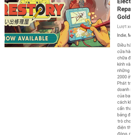
Electr
Repair
GoldB
Lượt xe
Indie
,
Mô
Điều hàn
cửa hàng
chữa điệ
kính vào 
những n
2000 ở T
Phát triể
doanh ng
của bạn 
cách khô
cẩn thận
bảng điề
trò chơi 
điện thoạ
động, má