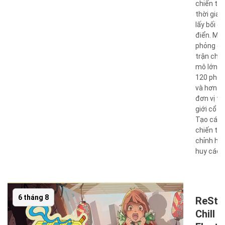
chiến th
thời gian
lấy bối c
điển. Mô
phỏng c
trận chiế
mô lớn v
120 phe 
và hơn 2
đơn vị từ
giới cổ đạ
Tạo các 
chiến tùy
chỉnh ho
huy các t 
6 tháng 8
ReSto
Chill