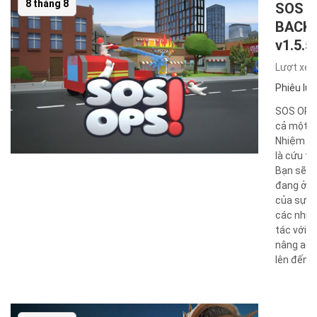
8 tháng 8
SOS 
BACK
v1.5.5
Lượt xe
Phiêu lưu
SOS OPS!
cả một tr
Nhiệm vụ
là cứu th
Bạn sẽ t
đang ở 
của sự đi
các nhiệ
tác với b
nâng adr
lên đến gi