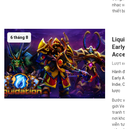
nhạc và 
thiết bị ...
6 tháng 8
Liquid
Early
Acces
Lượt xe
Hành độ
Early Ac
Indie
,
Chi
lược
Bước vào
giới Veá 
tranh tàn
nơi khoa
viễn tưở