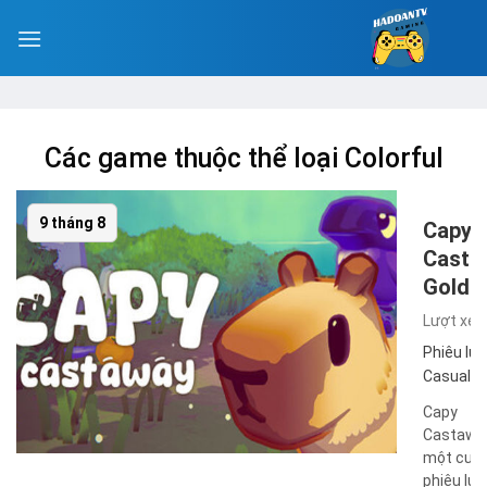
Các game thuộc thể loại Colorful
9 tháng 8
Capy
Casta
GoldB
Lượt xe
Phiêu lưu
Casual
,
I
Capy
Castaway
một cuộ
phiêu lư