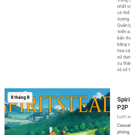
nhất và k
có thể t
tượng đư
Quản lý v
triển xư
bản thảo
bằng các
họa các 
sử dụng 
cụ thân t
vô số tác 
8 tháng 8
Spirit
P2P
Lượt xe
Casual
,
I
phỏng
,
C