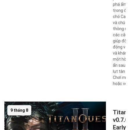
phá ấm c
trong đó
chó Capy
và chú q
thông min
các câu 
giúp đỡ 
động vật 
và khám 
một hòn 
ẩn sau tr
lụt tàn k
Chơi một
hoặc với m
9 tháng 8
Titan 
v0.7.0
Early 