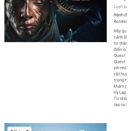
Lượt xe
Hành độ
Access
,
Hãy quay 
cảnh lấy
từ thần t
điển của
Quest tr
Quest 2,
với nhữn
vật huyề
trong hàn
khám phá
Hy Lạp cổ
Từ những
tạo ra Spe