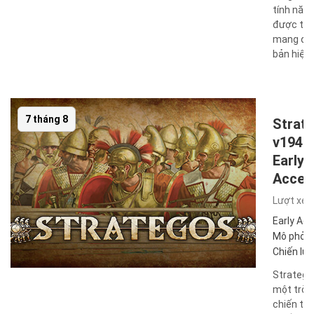
tính năn
được thi
mang đến
bản hiện đ
7 tháng 8
Strat
v1946
Early
Acces
Lượt xe
Early Ac
Mô phỏn
Chiến lư
Stratego
một trò 
chiến tr