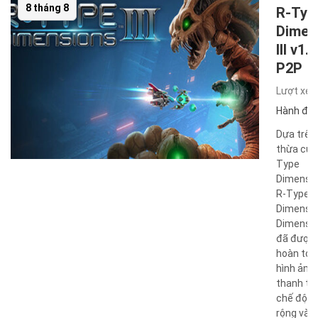
8 tháng 8
R-Typ
Dimen
III v1.0
P2P
Lượt xe
Hành độ
Dựa trên
thừa của
Type
Dimensio
R-Type
Dimensio
Dimension
đã được 
hoàn toà
hình ảnh
thanh tiê
chế độ c
rộng và 