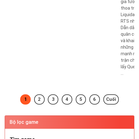
giả tưởn
thoa tro
Liquidati
RTS nhập
Dẫn dắt 
quân của
và khai t
những kh
mạnh mẽ
trận chiế
lấy Quenr
...
1
2
3
4
5
6
Cuối
Bộ lọc game