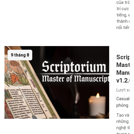
của trò c
trí cực kỳ
tiếng, vô
thành cô
nổi tiếng t
9 tháng 8
Scrip
Maste
Manus
v1.2.0
Lượt xe
Casual
,
I
phỏng
Tạo và c
những t
nghệ thu
trung cổ