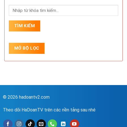
© 2026 hadoantv2.com
Theo dõi HaDoanTV trên các nền tảng sau nhé