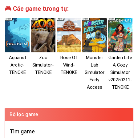
🎮 Các game tương tự:
Aquarist
Zoo
Rose Of
Monster
Garden Life
Arctic-
Simulator-
Wind-
Lab
A Cozy
TENOKE
TENOKE
TENOKE
Simulator
Simulator
Early
v20250211-
Access
TENOKE
Bộ lọc game
Tìm game