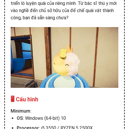
triển lò luyện quái của riêng mình. Từ bác sĩ thú y mới
vào nghề đến chủ sở hữu của đế chế quái vật thành
công, bạn đã sẵn sàng chưa?
🖥️ Cấu hình
Minimum:
OS:
Windows (64-bit) 10
Processor:
i5 3550 / RYZEN 5 2500X