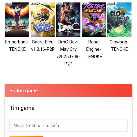
Emberbane-
Sacre Bleu
DmC Devil
Rebel
Glowpop-
TENOKE
v1.0.16-P2P
May Cry
Engine-
TENOKE
v20250708-
TENOKE
P2P
Bộ lọc game
Tìm game