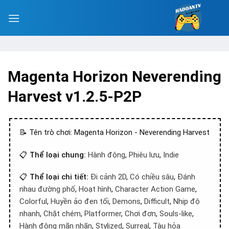
Magenta Horizon Neverending
Harvest v1.2.5-P2P
📝 Tên trò chơi: Magenta Horizon - Neverending Harvest
📋
Thể loại chung:
Hành động
,
Phiêu lưu
,
Indie
📋
Thể loại chi tiết:
Đi cảnh 2D
,
Có chiều sâu
,
Đánh
nhau đường phố
,
Hoạt hình
,
Character Action Game
,
Colorful
,
Huyền ảo đen tối
,
Demons
,
Difficult
,
Nhịp độ
nhanh
,
Chặt chém
,
Platformer
,
Chơi đơn
,
Souls-like
,
Hành động mãn nhãn
,
Stylized
,
Surreal
,
Tàu hỏa