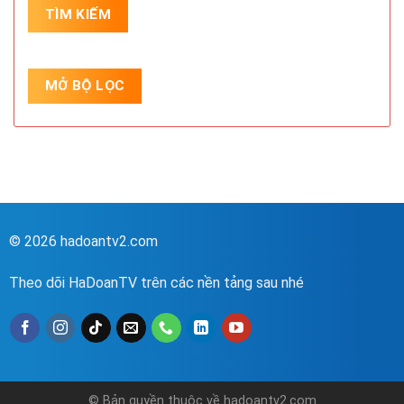
© 2026 hadoantv2.com
Theo dõi HaDoanTV trên các nền tảng sau nhé
© Bản quyền thuộc về hadoantv2.com