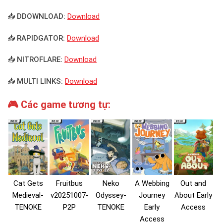
📥 DDOWNLOAD:
Download
📥 RAPIDGATOR:
Download
📥 NITROFLARE:
Download
📥 MULTI LINKS:
Download
🎮 Các game tương tự:
Cat Gets
Fruitbus
Neko
A Webbing
Out and
Medieval-
v20251007-
Odyssey-
Journey
About Early
TENOKE
P2P
TENOKE
Early
Access
Access