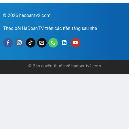
© 2026 hadoantv2.com
Theo dõi HaDoanTV trên các nền tảng sau nhé
© Bản quyền thuộc về hadoantv2.com