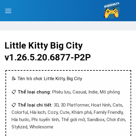
Little Kitty Big City
v1.26.5.20.6877-P2P
📝 Tên trò chơi: Little Kitty, Big City
📋
Thể loại chung:
Phiêu lưu
,
Casual
,
Indie
,
Mô phỏng
📋
Thể loại chi tiết:
3D
,
3D Platformer
,
Hoạt hình
,
Cats
,
Colorful
,
Hài kịch
,
Cozy
,
Cute
,
Khám phá
,
Family Friendly
,
Hài hước
,
Phi tuyến tính
,
Thế giới mở
,
Sandbox
,
Chơi đơn
,
Stylized
,
Wholesome