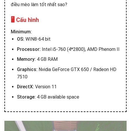
điều mèo làm tốt nhất sao?
🖥️ Cấu hình
Minimum:
OS:
WIN8-64 bit
Processor:
Intel i5-760 (4*2800), AMD Phenom II
Memory:
4 GB RAM
Graphics:
Nvidia GeForce GTX 650 / Radeon HD
7510
DirectX:
Version 11
Storage:
4 GB available space