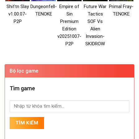
Shiftn Slay
Dungeonfell-
Empire of
Future War
Primal Fray-
v1.00.07-
TENOKE
Sin
Tactics
TENOKE
P2P
Premium
SOF Vs
Edition
Alien
v20251007-
Invasion-
P2P
SKIDROW
Bộ lọc game
Tìm game