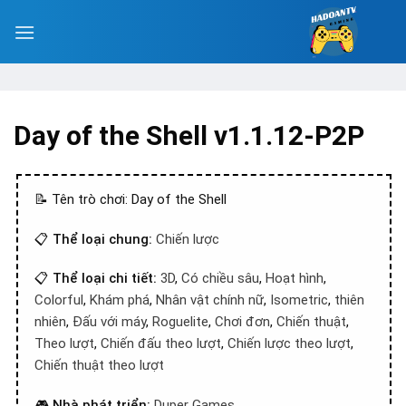
Day of the Shell v1.1.12-P2P
📝 Tên trò chơi: Day of the Shell
📋
Thể loại chung:
Chiến lược
📋
Thể loại chi tiết:
3D
,
Có chiều sâu
,
Hoạt hình
,
Colorful
,
Khám phá
,
Nhân vật chính nữ
,
Isometric
,
thiên
nhiên
,
Đấu với máy
,
Roguelite
,
Chơi đơn
,
Chiến thuật
,
Theo lượt
,
Chiến đấu theo lượt
,
Chiến lược theo lượt
,
Chiến thuật theo lượt
🎮
Nhà phát triển:
Duper Games