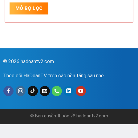
© 2026 hadoantv2.com
Theo dõi HaDoanTV trên các nền tảng sau nhé
© Bản quyền thuộc về hadoantv2.com