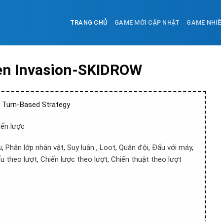
TRANG CHỦ
GAME MỚI CẬP NHẬT
GAME NHI
ien Invasion-SKIDROW
 – Turn-Based Strategy
iến lược
u
,
Phân lớp nhân vật
,
Suy luận
,
Loot
,
Quân đội
,
Đấu với máy
,
u theo lượt
,
Chiến lược theo lượt
,
Chiến thuật theo lượt