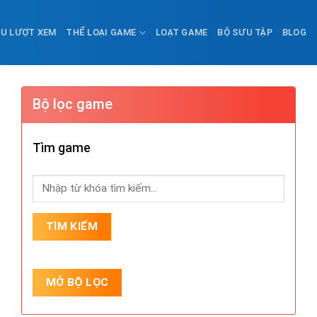
ỀU LƯỢT XEM
THỂ LOẠI GAME
LOẠT GAME
BỘ SƯU TẬP
BLOG
Bộ lọc game
Tìm game