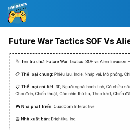
Future War Tactics SOF Vs Al
📝 Tên trò chơi: Future War Tactics: SOF vs Alien Invasion
📋
Thể loại chung:
Phiêu lưu
,
Indie
,
Nhập vai
,
Mô phỏng
,
Ch
📋
Thể loại chi tiết:
3D
,
Người ngoài hành tinh
,
Có chiều sâ
Chơi đơn
,
Chiến thuật
,
Góc nhìn thứ ba
,
Theo lượt
,
Chiến đấ
🎮
Nhà phát triển:
QuadCom Interactive
📰
Nhà xuất bản:
Brightika, Inc.