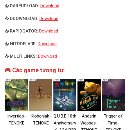
📥 DAILYUPLOAD:
Download
📥 DDOWNLOAD:
Download
📥 RAPIDGATOR:
Download
📥 NITROFLARE:
Download
📥 MULTI LINKS:
Download
🎮 Các game tương tự:
Invertigo-
Klobgniak-
Q.U.B.E 10th
Andarin
Trigger of
TENOKE
TENOKE
Anniversary
Weppes-
Time-