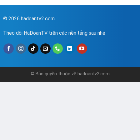
© 2026 hadoantv2.com
Theo dõi HaDoanTV trên các nền tảng sau nhé
© Bản quyền thuộc về hadoantv2.com