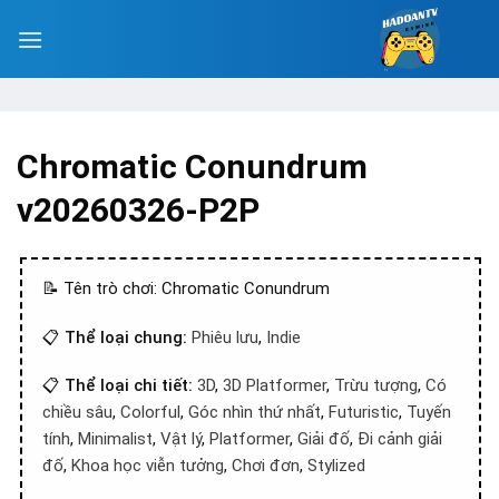
Chromatic Conundrum
v20260326-P2P
📝 Tên trò chơi: Chromatic Conundrum
📋
Thể loại chung:
Phiêu lưu
,
Indie
📋
Thể loại chi tiết:
3D
,
3D Platformer
,
Trừu tượng
,
Có
chiều sâu
,
Colorful
,
Góc nhìn thứ nhất
,
Futuristic
,
Tuyến
tính
,
Minimalist
,
Vật lý
,
Platformer
,
Giải đố
,
Đi cảnh giải
đố
,
Khoa học viễn tưởng
,
Chơi đơn
,
Stylized