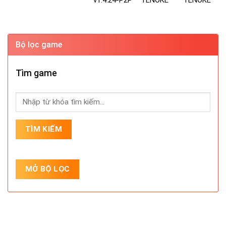
v1.4.24-P2P
TENOKE
TENOKE
Bộ lọc game
Tìm game