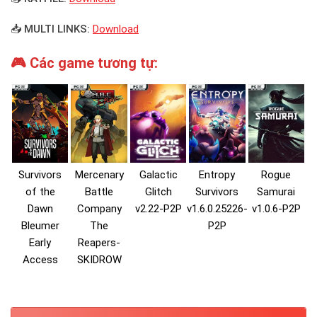
📥 MULTI LINKS:
Download
🎮 Các game tương tự:
Survivors
Mercenary
Galactic
Entropy
Rogue
of the
Battle
Glitch
Survivors
Samurai
Dawn
Company
v2.22-P2P
v1.6.0.25226-
v1.0.6-P2P
Bleumer
The
P2P
Early
Reapers-
Access
SKIDROW