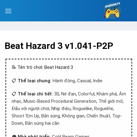
Beat Hazard 3 v1.041-P2P
📝 Tên trò chơi: Beat Hazard 3
📋
Thể loại chung:
Hành động
,
Casual
,
Indie
📋
Thể loại chi tiết:
3D
,
Né đạn
,
Colorful
,
Khám phá
,
Âm
nhạc
,
Music-Based Procedural Generation
,
Thế giới mở
,
Đấu với người chơi
,
Nhịp điệu
,
Roguelike
,
Roguelite
,
Shoot 'Em Up
,
Bắn súng
,
Không gian
,
Chiến thuật
,
Top-
Down
,
Bắn súng hai cần
🎮
Nhà phát triển:
Cold Beam Games