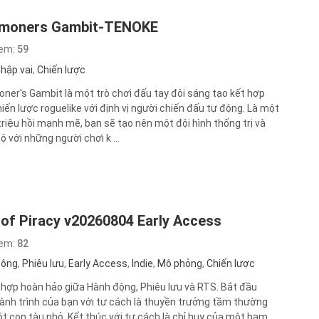
moners Gambit-TENOKE
xem:
59
hập vai
,
Chiến lược
er's Gambit là một trò chơi đấu tay đôi sáng tạo kết hợp
hiến lược roguelike với định vị người chiến đấu tự động. Là một
triệu hồi mạnh mẽ, bạn sẽ tạo nên một đội hình thống trị và
 với những người chơi k ...
 of Piracy v20260804 Early Access
xem:
82
động
,
Phiêu lưu
,
Early Access
,
Indie
,
Mô phỏng
,
Chiến lược
 hợp hoàn hảo giữa Hành động, Phiêu lưu và RTS. Bắt đầu
ành trình của bạn với tư cách là thuyền trưởng tầm thường
t con tàu nhỏ. Kết thúc với tư cách là chỉ huy của một hạm