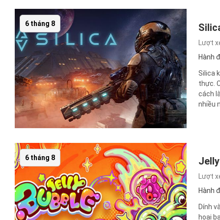
6 tháng 8
Sili
Lượt 
Hành 
Silica
thực. 
cách l
nhiều n
6 tháng 8
Jell
Lượt 
Hành 
Dính v
hoại b