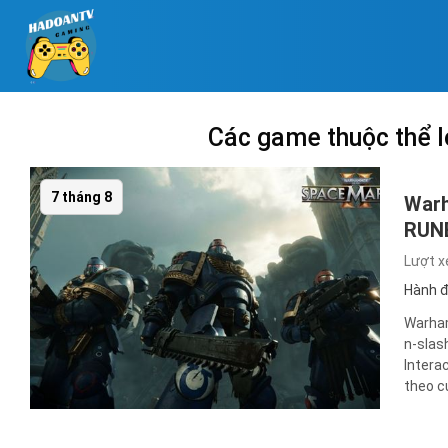
Các game thuộc thể lo
7 tháng 8
Warh
RUN
Lượt 
Hành 
Warham
n-slas
Intera
theo c