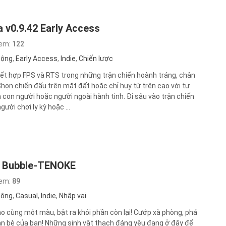
ca v0.9.42 Early Access
xem:
122
động
,
Early Access
,
Indie
,
Chiến lược
 kết hợp FPS và RTS trong những trận chiến hoành tráng, chân
Chọn chiến đấu trên mặt đất hoặc chỉ huy từ trên cao với tư
à con người hoặc người ngoài hành tinh. Đi sâu vào trận chiến
gười chơi ly kỳ hoặc ...
y Bubble-TENOKE
xem:
89
động
,
Casual
,
Indie
,
Nhập vai
ào cùng một màu, bật ra khỏi phần còn lại! Cướp xà phòng, phá
ạn bè của bạn! Những sinh vật thạch đáng yêu đang ở đây để