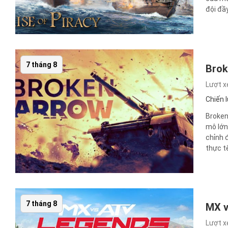
đội đầy
7 tháng 8
Brok
Lượt 
Chiến 
Broken
mô lớn
chỉnh 
thực tế
7 tháng 8
MX v
Lượt 