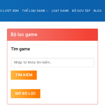
ỀU LƯỢT XEM
THỂ LOẠI GAME
LOẠT GAME
BỘ SƯU TẬP
BLOG
Bộ lọc game
Tìm game