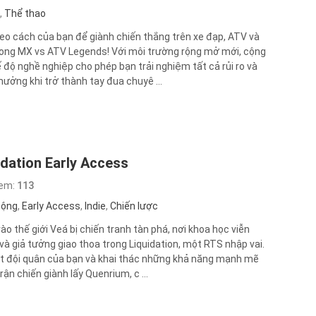
,
Thể thao
eo cách của bạn để giành chiến thắng trên xe đạp, ATV và
ong MX vs ATV Legends! Với môi trường rộng mở mới, cộng
ế độ nghề nghiệp cho phép bạn trải nghiệm tất cả rủi ro và
hưởng khi trở thành tay đua chuyê ...
idation Early Access
xem:
113
động
,
Early Access
,
Indie
,
Chiến lược
ào thế giới Veá bị chiến tranh tàn phá, nơi khoa học viễn
và giả tưởng giao thoa trong Liquidation, một RTS nhập vai.
t đội quân của bạn và khai thác những khả năng mạnh mẽ
rận chiến giành lấy Quenrium, c ...