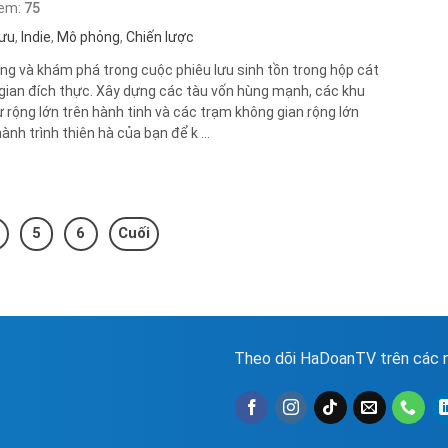
xem:
75
lưu
,
Indie
,
Mô phỏng
,
Chiến lược
ng và khám phá trong cuộc phiêu lưu sinh tồn trong hộp cát
gian đích thực. Xây dựng các tàu vốn hùng mạnh, các khu
ư rộng lớn trên hành tinh và các trạm không gian rộng lớn
ành trình thiên hà của bạn để k ...
5
6
Cuối
Theo dõi HaDoanTV trên các n