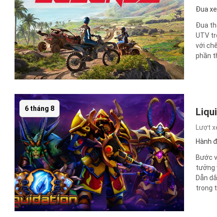
Đua xe
Đua th
UTV tr
với ch
phần t
6 tháng 8
Liqu
Lượt 
Hành 
Bước v
tưởng 
Dẫn dắ
trong t