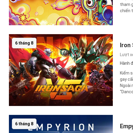
tham g
chiến t
6 tháng 8
Iron
Lượt 
Hành 
Kiểm s
gay cấ
Ngoài 
“Danco
6 tháng 8
Empy