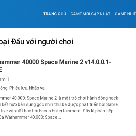
TRANG CHỦ
GAME MỚI CẬP NHẬT
GAME NHI
ại Đấu với người chơi
ammer 40000 Space Marine 2 v14.0.0.1-
E
xem:
1
động
,
Phiêu lưu
,
Nhập vai
mer 40,000: Space Marine 2 là một trò chơi hành động hack-
h kết hợp bắn súng góc nhìn thứ ba được phát triển bởi Sabre
ctive và xuất bản bởi Focus Entertainment. Đây là phần tiếp
ủa Warhammer 40.000: Space ...