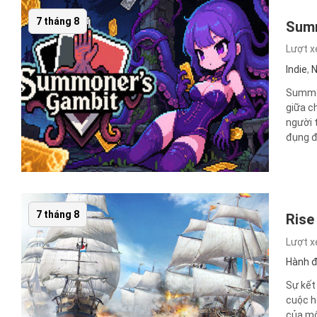
7 tháng 8
Sum
Lượt 
Indie
,
N
Summon
giữa c
người 
đụng độ
7 tháng 8
Rise
Lượt 
Hành 
Sự kết
cuộc h
của mộ