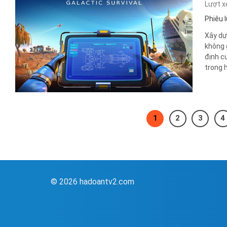
Lượt 
Phiêu 
Xây dự
không 
định c
trong h
1
2
3
4
© 2026 hadoantv2.com