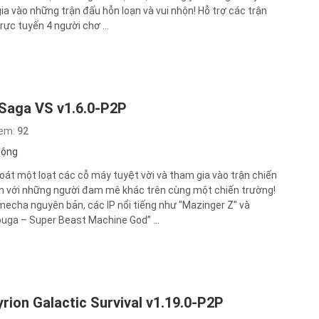
ia vào những trận đấu hỗn loạn và vui nhộn! Hỗ trợ các trận
rực tuyến 4 người chơ ...
 Saga VS v1.6.0-P2P
xem:
92
động
oát một loạt các cỗ máy tuyệt vời và tham gia vào trận chiến
n với những người đam mê khác trên cùng một chiến trường!
mecha nguyên bản, các IP nổi tiếng như "Mazinger Z" và
uga – Super Beast Machine God” ...
rion Galactic Survival v1.19.0-P2P