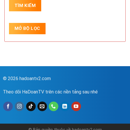
© 2026 hadoantv2.com
Theo dõi HaDoanTV trên các nền tảng sau nhé
© Bản quyền thuộc về hadoantv2.com