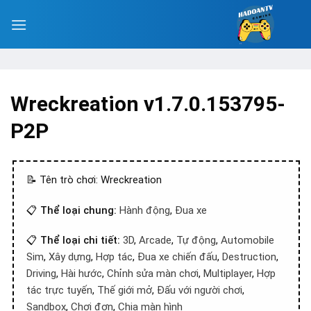
Wreckreation v1.7.0.153795-
P2P
📝 Tên trò chơi: Wreckreation
📋
Thể loại chung:
Hành động
,
Đua xe
📋
Thể loại chi tiết:
3D
,
Arcade
,
Tự động
,
Automobile
Sim
,
Xây dựng
,
Hợp tác
,
Đua xe chiến đấu
,
Destruction
,
Driving
,
Hài hước
,
Chỉnh sửa màn chơi
,
Multiplayer
,
Hợp
tác trực tuyến
,
Thế giới mở
,
Đấu với người chơi
,
Sandbox
,
Chơi đơn
,
Chia màn hình