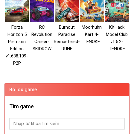
Forza
RC
Burnout
Moorhuhn
KitHack
Horizon 5
Revolution
Paradise
Kart 4-
Model Club
Premium
Career-
Remastered-
TENOKE
v1.5.2-
Edition
SKIDROW
RUNE
TENOKE
v1.688.109-
P2P
Bộ lọc game
Tìm game