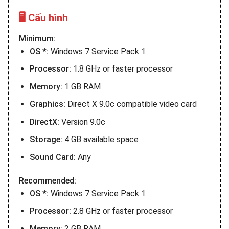
🖥️ Cấu hình
Minimum:
OS *:
Windows 7 Service Pack 1
Processor:
1.8 GHz or faster processor
Memory:
1 GB RAM
Graphics:
Direct X 9.0c compatible video card
DirectX:
Version 9.0c
Storage:
4 GB available space
Sound Card:
Any
Recommended:
OS *:
Windows 7 Service Pack 1
Processor:
2.8 GHz or faster processor
Memory:
2 GB RAM