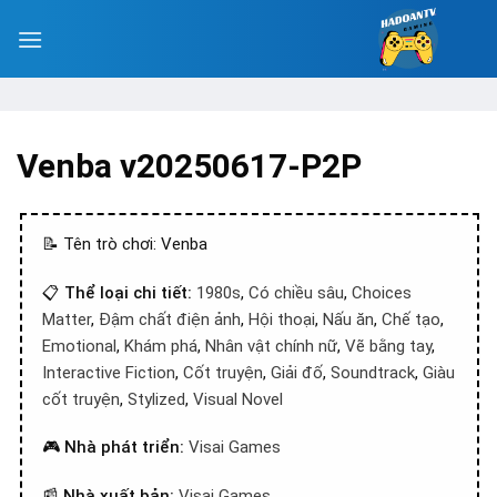
Venba v20250617-P2P
📝 Tên trò chơi: Venba
📋
Thể loại chi tiết:
1980s
,
Có chiều sâu
,
Choices
Matter
,
Đậm chất điện ảnh
,
Hội thoại
,
Nấu ăn
,
Chế tạo
,
Emotional
,
Khám phá
,
Nhân vật chính nữ
,
Vẽ bằng tay
,
Interactive Fiction
,
Cốt truyện
,
Giải đố
,
Soundtrack
,
Giàu
cốt truyện
,
Stylized
,
Visual Novel
🎮
Nhà phát triển:
Visai Games
📰
Nhà xuất bản:
Visai Games