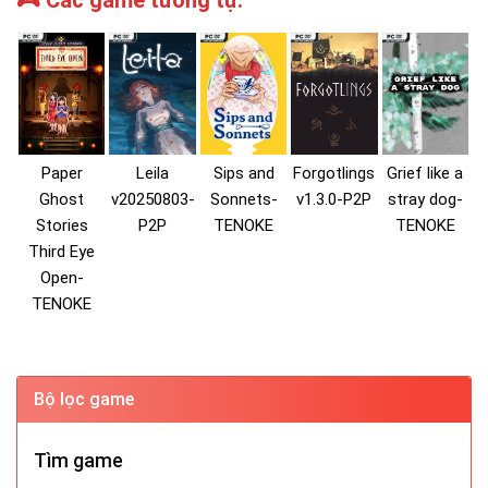
🎮 Các game tương tự:
Paper
Leila
Sips and
Forgotlings
Grief like a
Ghost
v20250803-
Sonnets-
v1.3.0-P2P
stray dog-
Stories
P2P
TENOKE
TENOKE
Third Eye
Open-
TENOKE
Bộ lọc game
Tìm game