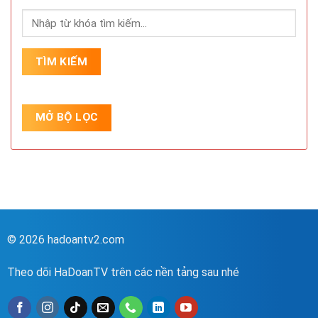
© 2026 hadoantv2.com
Theo dõi HaDoanTV trên các nền tảng sau nhé