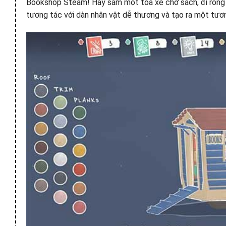
Bookshop Steam! Hãy sắm một toa xe chở sách, đi rong 
tương tác với dàn nhân vật dễ thương và tạo ra một tươn