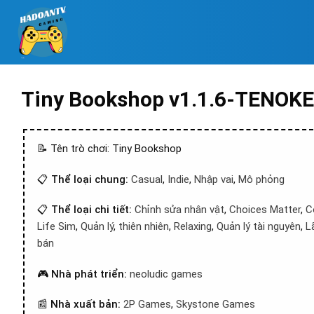
Tiny Bookshop v1.1.6-TENOKE
📝 Tên trò chơi: Tiny Bookshop
📋
Thể loại chung:
Casual
,
Indie
,
Nhập vai
,
Mô phỏng
📋
Thể loại chi tiết:
Chỉnh sửa nhân vật
,
Choices Matter
,
C
Life Sim
,
Quản lý
,
thiên nhiên
,
Relaxing
,
Quản lý tài nguyên
,
L
bán
🎮
Nhà phát triển:
neoludic games
📰
Nhà xuất bản:
2P Games
,
Skystone Games