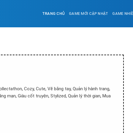
TRANG CHỦ
GAME MỚI CẬP NHẬT
GAME NHI
ollectathon
,
Cozy
,
Cute
,
Vẽ bằng tay
,
Quản lý hành trang
,
ãng mạn
,
Giàu cốt truyện
,
Stylized
,
Quản lý thời gian
,
Mua