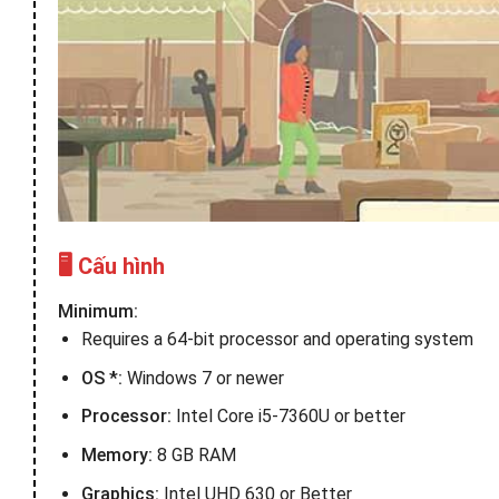
🖥️ Cấu hình
Minimum:
Requires a 64-bit processor and operating system
OS *:
Windows 7 or newer
Processor:
Intel Core i5-7360U or better
Memory:
8 GB RAM
Graphics:
Intel UHD 630 or Better