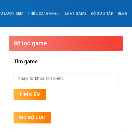
ỀU LƯỢT XEM
THỂ LOẠI GAME
LOẠT GAME
BỘ SƯU TẬP
BLOG
Bộ lọc game
Tìm game