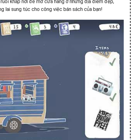
ruổi khắp nơi để mở cửa hàng ở những địa điểm đẹp,
g lai sung túc cho công việc bán sách của bạn!