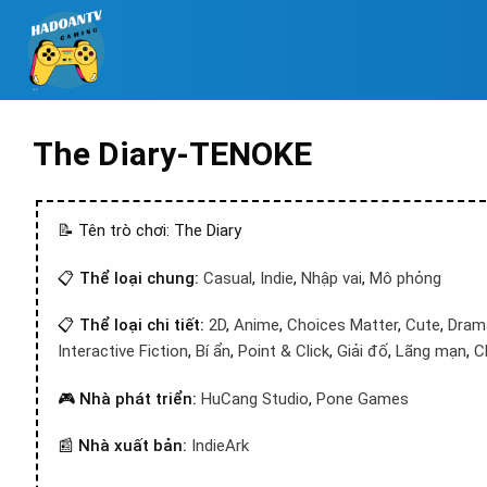
The Diary-TENOKE
📝 Tên trò chơi: The Diary
📋
Thể loại chung:
Casual
,
Indie
,
Nhập vai
,
Mô phỏng
📋
Thể loại chi tiết:
2D
,
Anime
,
Choices Matter
,
Cute
,
Dram
Interactive Fiction
,
Bí ẩn
,
Point & Click
,
Giải đố
,
Lãng mạn
,
C
🎮
Nhà phát triển:
HuCang Studio
,
Pone Games
📰
Nhà xuất bản:
IndieArk