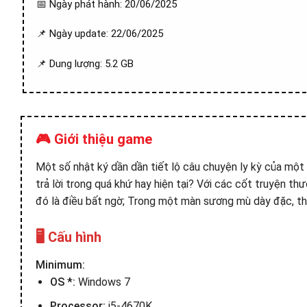
📅 Ngày phát hành: 20/06/2025
📌 Ngày update: 22/06/2025
📌 Dung lượng: 5.2 GB
🎮 Giới thiệu game
Một số nhật ký dần dần tiết lộ câu chuyện ly kỳ của một
trả lời trong quá khứ hay hiện tại? Với các cốt truyện th
đó là điều bất ngờ; Trong một màn sương mù dày đặc, thờ
🖥️ Cấu hình
Minimum:
OS *:
Windows 7
Processor:
i5-4670K