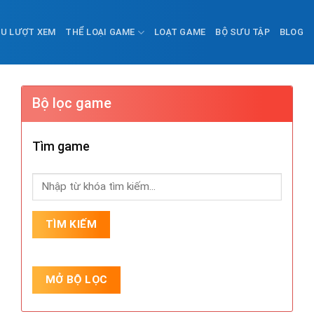
ỀU LƯỢT XEM
THỂ LOẠI GAME
LOẠT GAME
BỘ SƯU TẬP
BLOG
Bộ lọc game
Tìm game