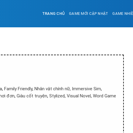
TRANG CHỦ
GAME MỚI CẬP NHẬT
GAME NHI
a
,
Family Friendly
,
Nhân vật chính nữ
,
Immersive Sim
,
hơi đơn
,
Giàu cốt truyện
,
Stylized
,
Visual Novel
,
Word Game