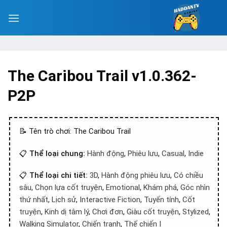
The Caribou Trail v1.0.362-
P2P
📝 Tên trò chơi: The Caribou Trail
📋
Thể loại chung:
Hành động
,
Phiêu lưu
,
Casual
,
Indie
📋
Thể loại chi tiết:
3D
,
Hành động phiêu lưu
,
Có chiều
sâu
,
Chọn lựa cốt truyện
,
Emotional
,
Khám phá
,
Góc nhìn
thứ nhất
,
Lịch sử
,
Interactive Fiction
,
Tuyến tính
,
Cốt
truyện
,
Kinh dị tâm lý
,
Chơi đơn
,
Giàu cốt truyện
,
Stylized
,
Walking Simulator
,
Chiến tranh
,
Thế chiến I