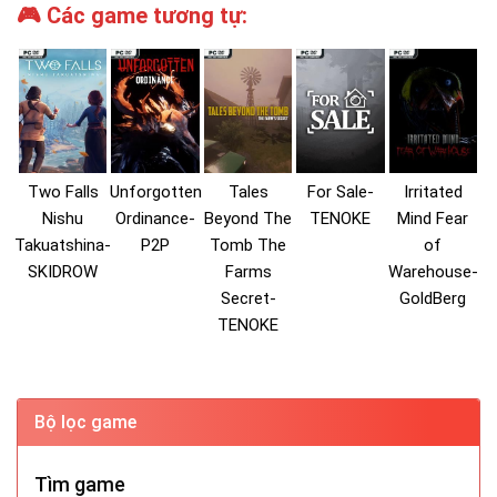
🎮 Các game tương tự:
Two Falls
Unforgotten
Tales
For Sale-
Irritated
Nishu
Ordinance-
Beyond The
TENOKE
Mind Fear
Takuatshina-
P2P
Tomb The
of
SKIDROW
Farms
Warehouse-
Secret-
GoldBerg
TENOKE
Bộ lọc game
Tìm game