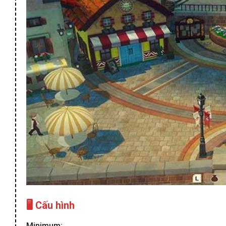
🖥️ Cấu hình
Minimum: