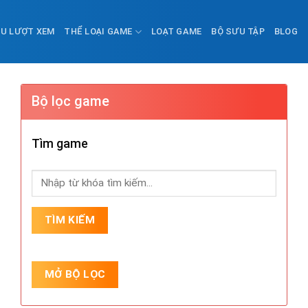
ỀU LƯỢT XEM
THỂ LOẠI GAME
LOẠT GAME
BỘ SƯU TẬP
BLOG
Bộ lọc game
Tìm game