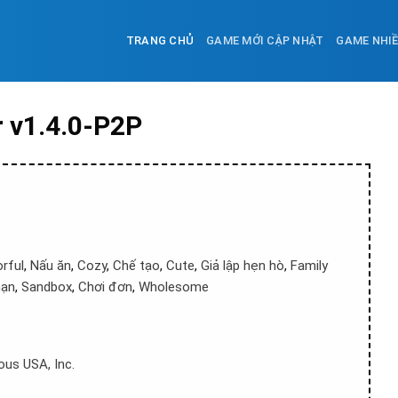
TRANG CHỦ
GAME MỚI CẬP NHẬT
GAME NHI
r v1.4.0-P2P
rful
,
Nấu ăn
,
Cozy
,
Chế tạo
,
Cute
,
Giả lập hẹn hò
,
Family
mạn
,
Sandbox
,
Chơi đơn
,
Wholesome
ous USA, Inc.