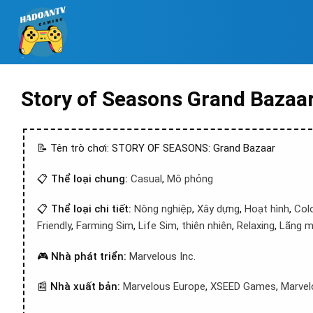
Story of Seasons Grand Bazaa
📝 Tên trò chơi: STORY OF SEASONS: Grand Bazaar
📋
Thể loại chung:
Casual
,
Mô phỏng
📋
Thể loại chi tiết:
Nông nghiệp
,
Xây dựng
,
Hoạt hình
,
Colo
Friendly
,
Farming Sim
,
Life Sim
,
thiên nhiên
,
Relaxing
,
Lãng 
🎮
Nhà phát triển:
Marvelous Inc.
📰
Nhà xuất bản:
Marvelous Europe
,
XSEED Games
,
Marvel