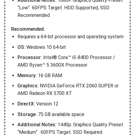
Additional Notes:
1080P. Graphics Quality Preset
“Low”. 60FPS Target. HDD Supported, SSD
Recommended.
Recommended:
Requires a 64-bit processor and operating system
OS:
Windows 10 64-bit
Processor:
Intel® Core™ i5-8400 Processor /
AMD Ryzen™ 5 3600X Processor
Memory:
16 GB RAM
Graphics:
NVIDIA GeForce RTX 2060 SUPER or
AMD Radeon RX 5700 XT
DirectX:
Version 12
Storage:
75 GB available space
Additional Notes:
1440p. Graphics Quality Preset
“Medium”. 60FPS Target. SSD Required.