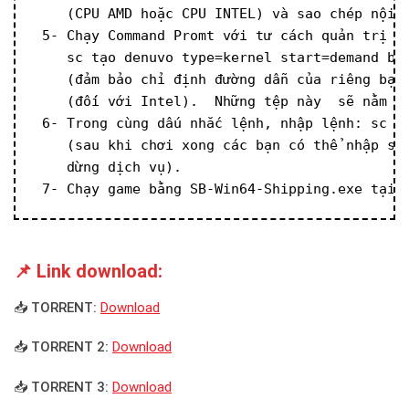
    (CPU AMD hoặc CPU INTEL) và sao chép nội 
 5- Chạy Command Promt với tư cách quản trị v
    sc tạo denuvo type=kernel start=demand bi
    (đảm bảo chỉ định đường dẫn của riêng bạn
    (đối với Intel).  Những tệp này  sẽ nằm ở
 6- Trong cùng dấu nhắc lệnh, nhập lệnh: sc s
    (sau khi chơi xong các bạn có thể nhập sc
    dừng dịch vụ).
 7- Chạy game bằng SB-Win64-Shipping.exe tại 
📌 Link download:
📥 TORRENT:
Download
📥 TORRENT 2:
Download
📥 TORRENT 3:
Download