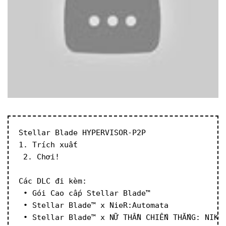
Stellar Blade HYPERVISOR-P2P
1. Trích xuất
 2. Chơi!
Các DLC đi kèm:
 • Gói Cao cấp Stellar Blade™
 • Stellar Blade™ x NieR:Automata
 • Stellar Blade™ x NỮ THẦN CHIẾN THẮNG: NIKK