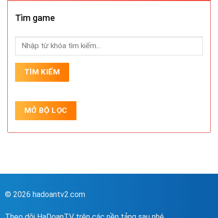
Tìm game
© 2026 hadoantv2.com
Theo dõi HaDoanTV trên các nền tảng sau nhé