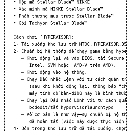
 • Hộp mã Stellar Blade™ NIKKE
 • Xác minh mã NIKKE Stellar Blade™
 • Phần thưởng mua trước Stellar Blade™
 • Gói Tachyon Stellar Blade™
 Cách chơi [HYPERVISOR]:
 1- Tải xuống kho lưu trữ MTOC.HYPERVISOR.B5.
 2- Chuẩn bị hệ thống để chạy game bằng hyper
    ⟶ Khởi động lại và vào BIOS, tắt Secure B
       Intel, SVM hoặc  AMD-V trên AMD).
    ⟶ Khởi động vào hệ thống.
    ⟶ Chạy Dấu nhắc Lệnh với tư cách quản trị
       (sau khi khởi động lại, thông báo “chế
       máy tính để bàn—điều này là bình thườn
    ⟶ Chạy lại Dấu nhắc Lệnh với tư cách quản
       bcdedit/tắt hypervisorlaunchtype
    ⟶ Về cơ bản là như vậy—sự chuẩn bị hệ thố
       đã hoàn tất (việc này được thực hiện m
 4- Bên trong kho lưu trữ đã tải xuống, chọn 