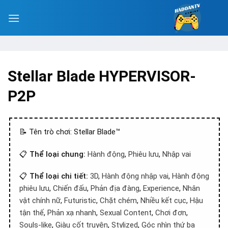
Stellar Blade HYPERVISOR-
P2P
📝 Tên trò chơi: Stellar Blade™
📋
Thể loại chung:
Hành động
,
Phiêu lưu
,
Nhập vai
📋
Thể loại chi tiết:
3D
,
Hành động nhập vai
,
Hành động
phiêu lưu
,
Chiến đấu
,
Phản địa đàng
,
Experience
,
Nhân
vật chính nữ
,
Futuristic
,
Chặt chém
,
Nhiều kết cục
,
Hậu
tận thế
,
Phản xạ nhanh
,
Sexual Content
,
Chơi đơn
,
Souls-like
,
Giàu cốt truyện
,
Stylized
,
Góc nhìn thứ ba