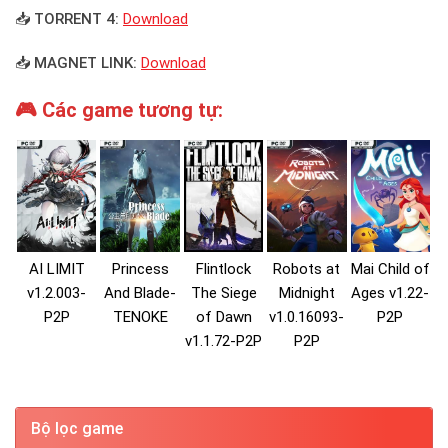
📥 TORRENT 4:
Download
📥 MAGNET LINK:
Download
🎮 Các game tương tự:
AI LIMIT
Princess
Flintlock
Robots at
Mai Child of
v1.2.003-
And Blade-
The Siege
Midnight
Ages v1.22-
P2P
TENOKE
of Dawn
v1.0.16093-
P2P
v1.1.72-P2P
P2P
Bộ lọc game