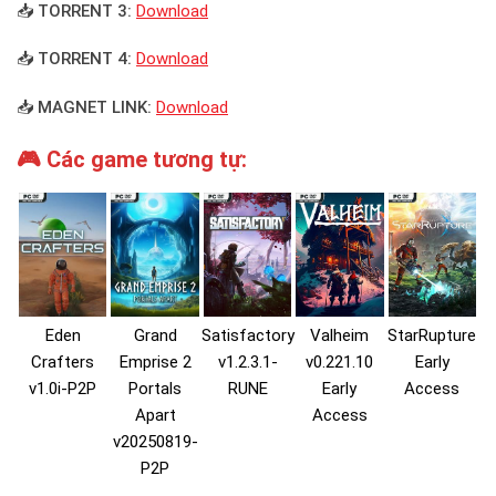
📥 TORRENT 3:
Download
📥 TORRENT 4:
Download
📥 MAGNET LINK:
Download
🎮 Các game tương tự:
Eden
Grand
Satisfactory
Valheim
StarRupture
Crafters
Emprise 2
v1.2.3.1-
v0.221.10
Early
v1.0i-P2P
Portals
RUNE
Early
Access
Apart
Access
v20250819-
P2P