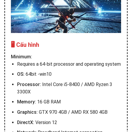
🖥️ Cấu hình
Minimum:
Requires a 64-bit processor and operating system
OS:
64bit -win10
Processor:
Intel Core i5-8400 / AMD Ryzen 3
3300X
Memory:
16 GB RAM
Graphics:
GTX 970 4GB / AMD RX 580 4GB
DirectX:
Version 12