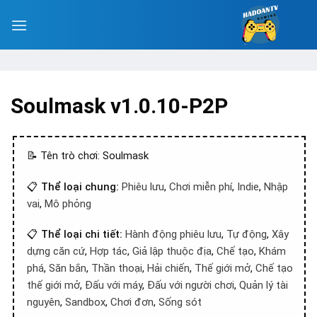
Soulmask v1.0.10-P2P
📝 Tên trò chơi: Soulmask
📋
Thể loại chung:
Phiêu lưu
,
Chơi miễn phí
,
Indie
,
Nhập
vai
,
Mô phỏng
📋
Thể loại chi tiết:
Hành động phiêu lưu
,
Tự động
,
Xây
dựng căn cứ
,
Hợp tác
,
Giả lập thuộc địa
,
Chế tạo
,
Khám
phá
,
Săn bắn
,
Thần thoại
,
Hải chiến
,
Thế giới mở
,
Chế tạo
thế giới mở
,
Đấu với máy
,
Đấu với người chơi
,
Quản lý tài
nguyên
,
Sandbox
,
Chơi đơn
,
Sống sót