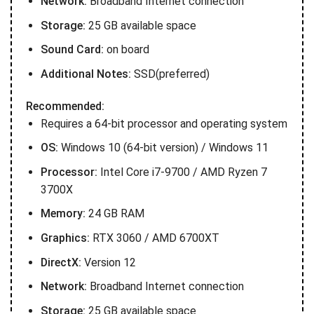
Network:
Broadband Internet connection
Storage:
25 GB available space
Sound Card:
on board
Additional Notes:
SSD(preferred)
Recommended:
Requires a 64-bit processor and operating system
OS:
Windows 10 (64-bit version) / Windows 11
Processor:
Intel Core i7-9700 / AMD Ryzen 7
3700X
Memory:
24 GB RAM
Graphics:
RTX 3060 / AMD 6700XT
DirectX:
Version 12
Network:
Broadband Internet connection
Storage:
25 GB available space