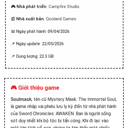
🎮
Nhà phát triển:
Campfire Studio
📰
Nhà xuất bản:
Qooland Games
📅 Ngày phát hành: 09/04/2026
📌 Ngày update: 22/05/2026
📌 Dung lượng: 22.3 GB
🎮 Giới thiệu game
Soulmask
, tên cũ Mystery Mask: The Immortal Soul,
là game nhập vai phiêu lưu ly kỳ đến từ nhà phát hành
của Sword Chronicles: AWAKEN. Bạn là người sống
sót duy nhất khi bộ tộc bị tấn công. Khi đi lạc vào
một tàn tích cổ xưa, chúng ta tìm thấy một chiếc