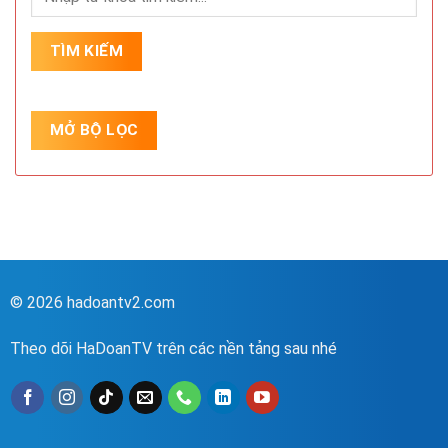
© 2026 hadoantv2.com
Theo dõi HaDoanTV trên các nền tảng sau nhé