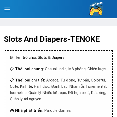
Slots And Diapers-TENOKE
📝 Tên trò chơi: Slots & Diapers
📋
Thể loại chung:
Casual
,
Indie
,
Mô phỏng
,
Chiến lược
📋
Thể loại chi tiết:
Arcade
,
Tự động
,
Tư bản
,
Colorful
,
Cute
,
Kinh tế
,
Hài hước
,
Đánh bạc
,
Nhàn rỗi
,
Incremental
,
Isometric
,
Quản lý
,
Nhiều kết cục
,
Đồ họa pixel
,
Relaxing
,
Quản lý tài nguyên
🎮
Nhà phát triển:
Parodie Games