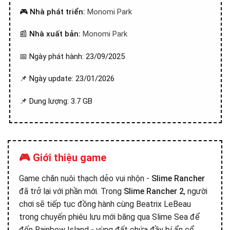
🎮
Nhà phát triển:
Monomi Park
📰
Nhà xuất bản:
Monomi Park
📅 Ngày phát hành: 23/09/2025
📌 Ngày update: 23/01/2026
📌 Dung lượng: 3.7 GB
🎮 Giới thiệu game
Game chăn nuôi thạch dẻo vui nhộn -
Slime Rancher
đã trở lại với phần mới. Trong
Slime Rancher 2
, người
chơi sẽ tiếp tục đồng hành cùng Beatrix LeBeau
trong chuyến phiêu lưu mới băng qua Slime Sea để
đến Rainbow Island - vùng đất chứa đầy bí ẩn cổ