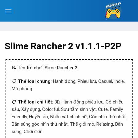
Slime Rancher 2 v1.1.1-P2P
📝 Tên trò chơi: Slime Rancher 2
📋
Thể loại chung:
Hành động
,
Phiêu lưu
,
Casual
,
Indie
,
Mô phỏng
📋
Thể loại chi tiết:
3D
,
Hành động phiêu lưu
,
Có chiều
sâu
,
Xây dựng
,
Colorful
,
Sưu tầm sinh vật
,
Cute
,
Family
Friendly
,
Huyền ảo
,
Nhân vật chính nữ
,
Góc nhìn thứ nhất
,
Bắn súng góc nhìn thứ nhất
,
Thế giới mở
,
Relaxing
,
Bắn
súng
,
Chơi đơn