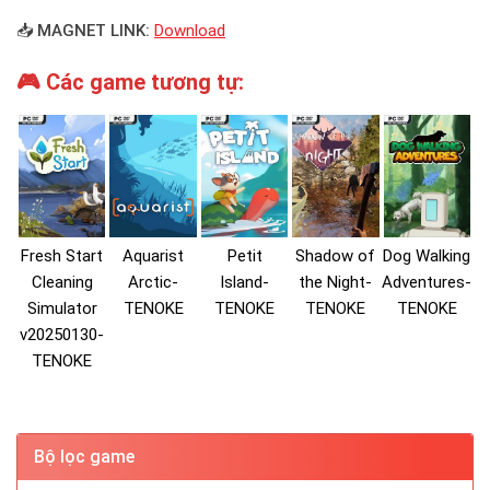
📥 MAGNET LINK:
Download
🎮 Các game tương tự:
Fresh Start
Aquarist
Petit
Shadow of
Dog Walking
Cleaning
Arctic-
Island-
the Night-
Adventures-
Simulator
TENOKE
TENOKE
TENOKE
TENOKE
v20250130-
TENOKE
Bộ lọc game