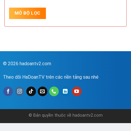
© 2026 hadoantv2.com
Theo dõi HaDoanTV trên các nền tảng sau nhé
© Bản quyền thuộc về hadoantv2.com