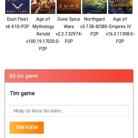
Dust Fleet
Age of
Dune Spice
Northgard
Age of
v6.4.10-P2P
Mythology
Wars
v3.7.58.42580-
Empires IV
Retold
v2.2.7.32974-
P2P
v16.3.11308.0-
v100.19.17020.0-
P2P
P2P
P2P
Bộ lọc game
Tìm game