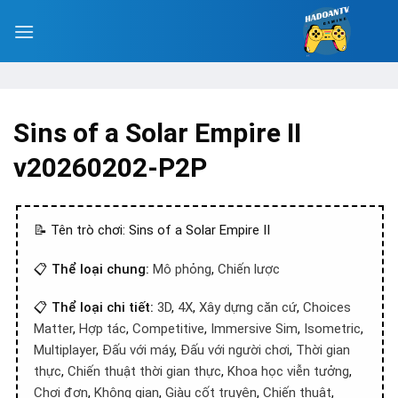
Sins of a Solar Empire II
v20260202-P2P
📝 Tên trò chơi: Sins of a Solar Empire II
📋
Thể loại chung:
Mô phỏng
,
Chiến lược
📋
Thể loại chi tiết:
3D
,
4X
,
Xây dựng căn cứ
,
Choices
Matter
,
Hợp tác
,
Competitive
,
Immersive Sim
,
Isometric
,
Multiplayer
,
Đấu với máy
,
Đấu với người chơi
,
Thời gian
thực
,
Chiến thuật thời gian thực
,
Khoa học viễn tưởng
,
Chơi đơn
,
Không gian
,
Giàu cốt truyện
,
Chiến thuật
,