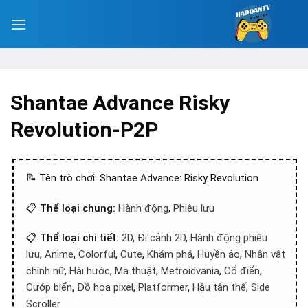
Shantae Advance Risky
Revolution-P2P
📝 Tên trò chơi: Shantae Advance: Risky Revolution
📋
Thể loại chung:
Hành động
,
Phiêu lưu
📋
Thể loại chi tiết:
2D
,
Đi cảnh 2D
,
Hành động phiêu
lưu
,
Anime
,
Colorful
,
Cute
,
Khám phá
,
Huyền ảo
,
Nhân vật
chính nữ
,
Hài hước
,
Ma thuật
,
Metroidvania
,
Cổ điển
,
Cướp biển
,
Đồ họa pixel
,
Platformer
,
Hậu tận thế
,
Side
Scroller