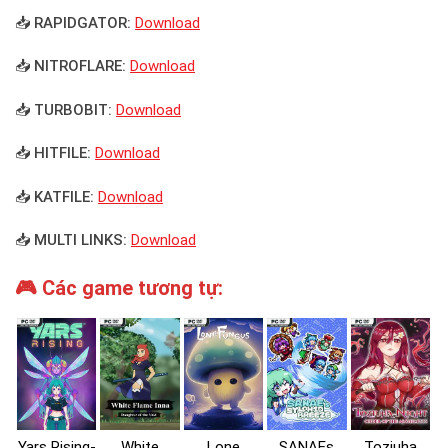
📥 RAPIDGATOR:
Download
📥 NITROFLARE:
Download
📥 TURBOBIT:
Download
📥 HITFILE:
Download
📥 KATFILE:
Download
📥 MULTI LINKS:
Download
🎮 Các game tương tự:
Yars Rising-
White
Lone
SANAEs
Toziuha