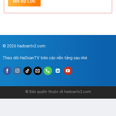
© 2026 hadoantv2.com
Theo dõi HaDoanTV trên các nền tảng sau nhé
© Bản quyền thuộc về hadoantv2.com