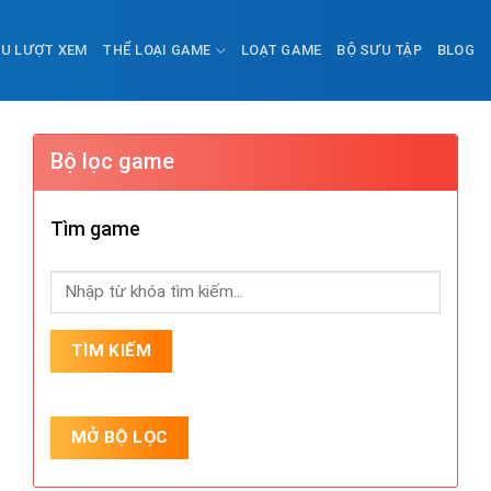
ỀU LƯỢT XEM
THỂ LOẠI GAME
LOẠT GAME
BỘ SƯU TẬP
BLOG
Bộ lọc game
Tìm game