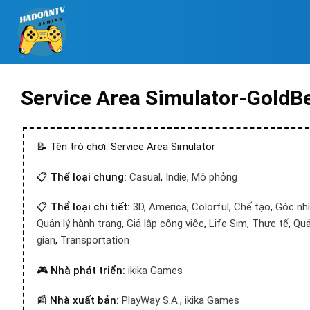
Service Area Simulator-GoldB
📝 Tên trò chơi: Service Area Simulator
📋
Thể loại chung:
Casual
,
Indie
,
Mô phỏng
📋
Thể loại chi tiết:
3D
,
America
,
Colorful
,
Chế tạo
,
Góc nhì
Quản lý hành trang
,
Giả lập công việc
,
Life Sim
,
Thực tế
,
Quả
gian
,
Transportation
🎮
Nhà phát triển:
ikika Games
📰
Nhà xuất bản:
PlayWay S.A.
,
ikika Games