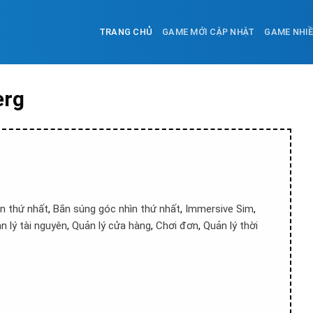
TRANG CHỦ
GAME MỚI CẬP NHẬT
GAME NHI
erg
n thứ nhất
,
Bắn súng góc nhìn thứ nhất
,
Immersive Sim
,
n lý tài nguyên
,
Quản lý cửa hàng
,
Chơi đơn
,
Quản lý thời