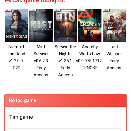
🎮 Các game tương tự:
Night of
Mist
Survive the
Anarchy
Last
the Dead
Survival
Nights
Wolfs Law
Whisper
v1.2.0.0-
v0.6.2.3
v1.35.1
v0.9.978.1712-
Early
P2P
Early
Early
TENOKE
Access
Access
Access
Bộ lọc game
Tìm game