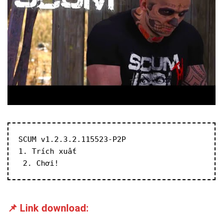
SCUM v1.2.3.2.115523-P2P
1. Trích xuất
 2. Chơi!
📌 Link download: