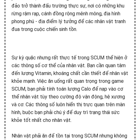
đảo trở thành đấu trường thực sự, nơi có những khu
rừng rậm rạp, cánh đồng rộng mênh mông, địa hình
phong phú - địa điểm lý tưởng để các nhân vật tranh
đua trong cuộc chiến sinh tồn.
Sự kỳ quặc nhưng rất thực tế trong SCUM thể hiện ở
các thông số cơ thể của nhân vật. Bạn cần quan tâm
đến lượng Vitamin, khoáng chất cần thiết để nhân vật
khỏe mạnh. Việc ăn uống rất quan trọng trong game
SCUM, bạn phải tính toán lượng Calo để nạp vào cơ
thể nhân vật tùy theo cường độ vận động, hệ xương
và cơ. Các thông số luôn hiển thị trực quan trên màn
hình, buộc bạn phải chú ý để duy trì trạng thái sức
khỏe tốt nhất cho nhân vật.
Nhân vật phải ăn để tồn tại trong SCUM nhưng không