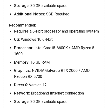
Storage:
80 GB available space
Additional Notes:
SSD Required
Recommended:
Requires a 64-bit processor and operating system
OS:
Windows 10 64-bit
Processor:
Intel Core i5-6600K / AMD Ryzen 5
1600
Memory:
16 GB RAM
Graphics:
NVIDIA GeForce RTX 2060 / AMD
Radeon RX 5700
DirectX:
Version 12
Network:
Broadband Internet connection
Storage:
80 GB available space