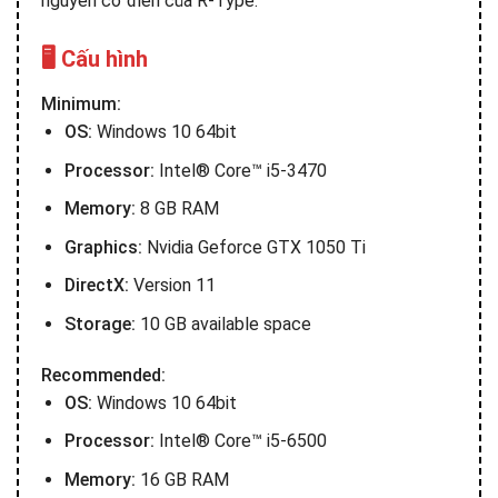
nguyên cổ điển của R-Type.
🖥️ Cấu hình
Minimum:
OS:
Windows 10 64bit
Processor:
Intel® Core™ i5-3470
Memory:
8 GB RAM
Graphics:
Nvidia Geforce GTX 1050 Ti
DirectX:
Version 11
Storage:
10 GB available space
Recommended:
OS:
Windows 10 64bit
Processor:
Intel® Core™ i5-6500
Memory:
16 GB RAM