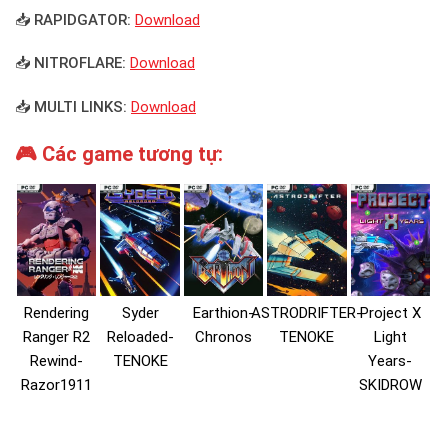
📥 RAPIDGATOR:
Download
📥 NITROFLARE:
Download
📥 MULTI LINKS:
Download
🎮 Các game tương tự:
Rendering
Syder
Earthion-
ASTRODRIFTER-
Project X
Ranger R2
Reloaded-
Chronos
TENOKE
Light
Rewind-
TENOKE
Years-
Razor1911
SKIDROW