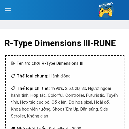
R-Type Dimensions III-RUNE
📝 Tên trò chơi: R-Type Dimensions III
📋
Thể loại chung:
Hành động
📋
Thể loại chi tiết:
1990's
,
2.5D
,
2D
,
3D
,
Người ngoài
hành tinh
,
Hợp tác
,
Colorful
,
Controller
,
Futuristic
,
Tuyến
tính
,
Hợp tác cục bộ
,
Cổ điển
,
Đồ họa pixel
,
Hoài cổ
,
Khoa học viễn tưởng
,
Shoot 'Em Up
,
Bắn súng
,
Side
Scroller
,
Không gian
🎮
Nhà phát triển:
Kritzelkratz 3000