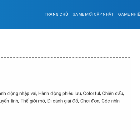
TRANG CHỦ
GAME MỚI CẬP NHẬT
GAME NHI
nh động nhập vai
,
Hành động phiêu lưu
,
Colorful
,
Chiến đấu
,
tuyến tính
,
Thế giới mở
,
Đi cảnh giải đố
,
Chơi đơn
,
Góc nhìn