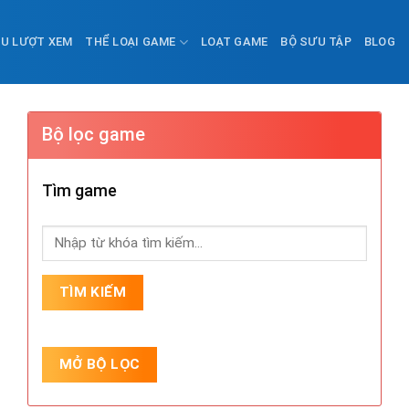
ỀU LƯỢT XEM
THỂ LOẠI GAME
LOẠT GAME
BỘ SƯU TẬP
BLOG
Bộ lọc game
Tìm game