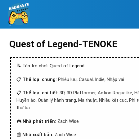
Quest of Legend-TENOKE
📝 Tên trò chơi: Quest of Legend
📋
Thể loại chung:
Phiêu lưu
,
Casual
,
Indie
,
Nhập vai
📋
Thể loại chi tiết:
3D
,
3D Platformer
,
Action Roguelike
,
Hà
Huyền ảo
,
Quản lý hành trang
,
Ma thuật
,
Nhiều kết cục
,
Phi 
thứ ba
🎮
Nhà phát triển:
Zach Wise
📰
Nhà xuất bản:
Zach Wise