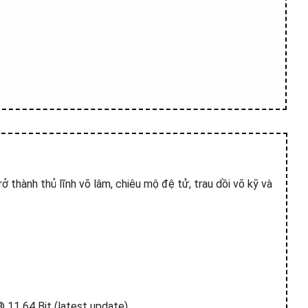
ở thành thủ lĩnh võ lâm, chiêu mộ đệ tử, trau dồi võ kỹ và
11 64 Bit (latest update)