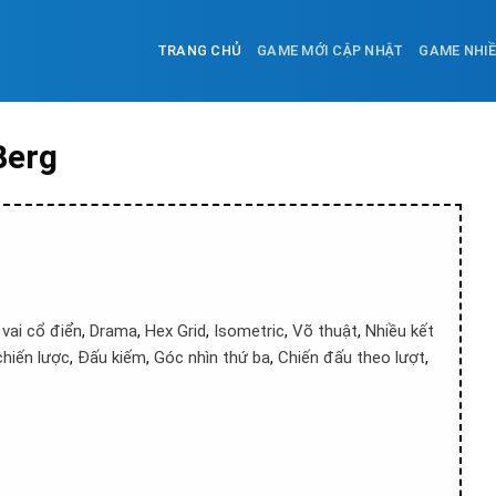
TRANG CHỦ
GAME MỚI CẬP NHẬT
GAME NHI
Berg
vai cổ điển
,
Drama
,
Hex Grid
,
Isometric
,
Võ thuật
,
Nhiều kết
chiến lược
,
Đấu kiếm
,
Góc nhìn thứ ba
,
Chiến đấu theo lượt
,