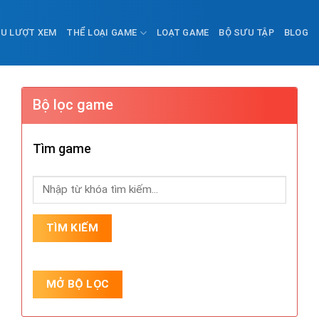
ỀU LƯỢT XEM
THỂ LOẠI GAME
LOẠT GAME
BỘ SƯU TẬP
BLOG
Bộ lọc game
Tìm game