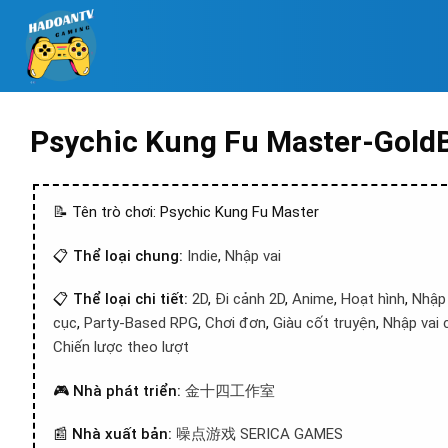
Psychic Kung Fu Master-Gold
📝 Tên trò chơi: Psychic Kung Fu Master
📋
Thể loại chung:
Indie
,
Nhập vai
📋
Thể loại chi tiết:
2D
,
Đi cảnh 2D
,
Anime
,
Hoạt hình
,
Nhập 
cục
,
Party-Based RPG
,
Chơi đơn
,
Giàu cốt truyện
,
Nhập vai 
Chiến lược theo lượt
🎮
Nhà phát triển:
金十四工作室
📰
Nhà xuất bản:
噪点游戏 SERICA GAMES