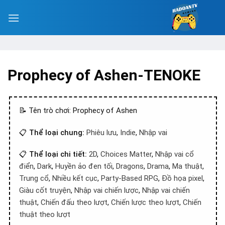
Prophecy of Ashen-TENOKE
📝 Tên trò chơi: Prophecy of Ashen
📋
Thể loại chung:
Phiêu lưu
,
Indie
,
Nhập vai
📋
Thể loại chi tiết:
2D
,
Choices Matter
,
Nhập vai cổ
điển
,
Dark
,
Huyền ảo đen tối
,
Dragons
,
Drama
,
Ma thuật
,
Trung cổ
,
Nhiều kết cục
,
Party-Based RPG
,
Đồ họa pixel
,
Giàu cốt truyện
,
Nhập vai chiến lược
,
Nhập vai chiến
thuật
,
Chiến đấu theo lượt
,
Chiến lược theo lượt
,
Chiến
thuật theo lượt