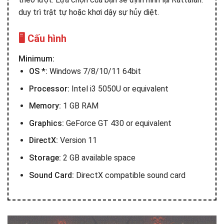
duy trì trật tự hoặc khơi dậy sự hủy diệt.
🖥️ Cấu hình
Minimum:
OS *:
Windows 7/8/10/11 64bit
Processor:
Intel i3 5050U or equivalent
Memory:
1 GB RAM
Graphics:
GeForce GT 430 or equivalent
DirectX:
Version 11
Storage:
2 GB available space
Sound Card:
DirectX compatible sound card