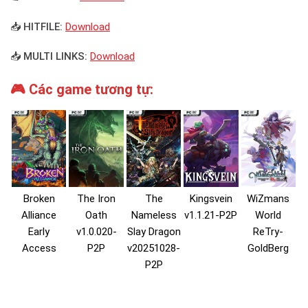
📥 HITFILE:
Download
📥 MULTI LINKS:
Download
🎮 Các game tương tự:
Broken
The Iron
The
Kingsvein
WiZmans
Alliance
Oath
Nameless
v1.1.21-P2P
World
Early
v1.0.020-
Slay Dragon
ReTry-
Access
P2P
v20251028-
GoldBerg
P2P