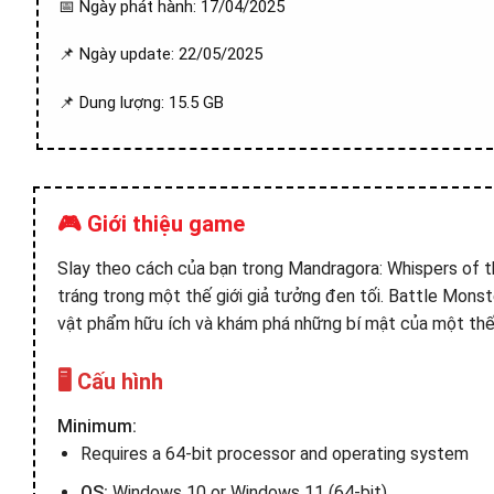
📅 Ngày phát hành: 17/04/2025
📌 Ngày update: 22/05/2025
📌 Dung lượng: 15.5 GB
🎮 Giới thiệu game
Slay theo cách của bạn trong Mandragora: Whispers of 
tráng trong một thế giới giả tưởng đen tối. Battle Mons
vật phẩm hữu ích và khám phá những bí mật của một thế g
🖥️ Cấu hình
Minimum:
Requires a 64-bit processor and operating system
OS:
Windows 10 or Windows 11 (64-bit)