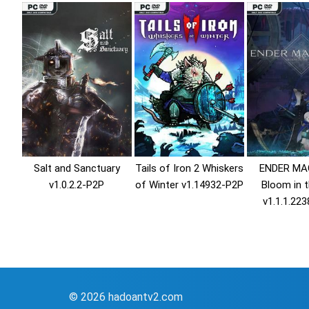
Salt and Sanctuary
Tails of Iron 2 Whiskers
ENDER MA
v1.0.2.2-P2P
of Winter v1.14932-P2P
Bloom in t
v1.1.1.22
© 2026 hadoantv2.com