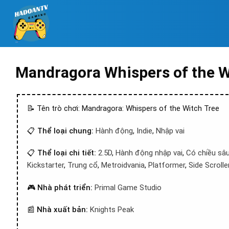
Mandragora Whispers of the W
📝 Tên trò chơi: Mandragora: Whispers of the Witch Tree
📋
Thể loại chung:
Hành động
,
Indie
,
Nhập vai
📋
Thể loại chi tiết:
2.5D
,
Hành động nhập vai
,
Có chiều sâ
Kickstarter
,
Trung cổ
,
Metroidvania
,
Platformer
,
Side Scrolle
🎮
Nhà phát triển:
Primal Game Studio
📰
Nhà xuất bản:
Knights Peak