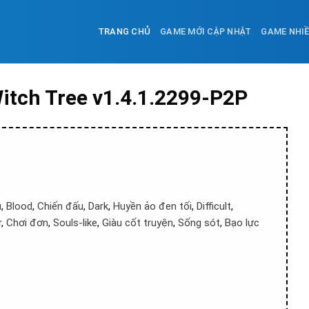
TRANG CHỦ
GAME MỚI CẬP NHẬT
GAME NHI
itch Tree v1.4.1.2299-P2P
u
,
Blood
,
Chiến đấu
,
Dark
,
Huyền ảo đen tối
,
Difficult
,
r
,
Chơi đơn
,
Souls-like
,
Giàu cốt truyện
,
Sống sót
,
Bạo lực