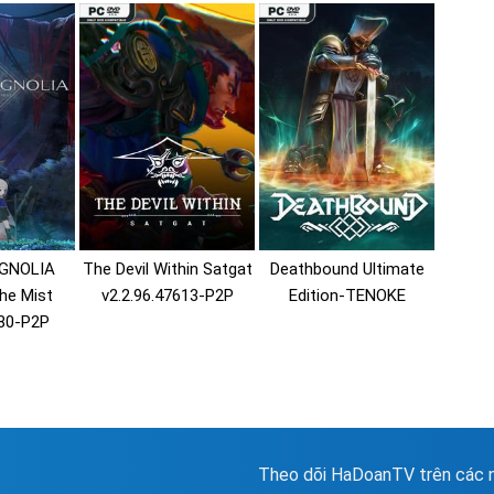
GNOLIA
The Devil Within Satgat
Deathbound Ultimate
he Mist
v2.2.96.47613-P2P
Edition-TENOKE
380-P2P
Theo dõi HaDoanTV trên các n