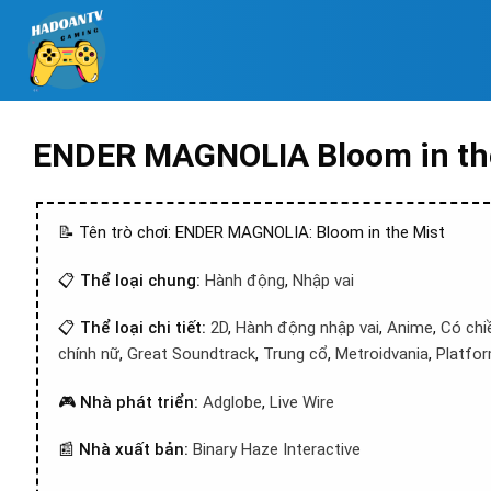
ENDER MAGNOLIA Bloom in the
📝 Tên trò chơi: ENDER MAGNOLIA: Bloom in the Mist
📋
Thể loại chung:
Hành động
,
Nhập vai
📋
Thể loại chi tiết:
2D
,
Hành động nhập vai
,
Anime
,
Có chi
chính nữ
,
Great Soundtrack
,
Trung cổ
,
Metroidvania
,
Platfo
🎮
Nhà phát triển:
Adglobe
,
Live Wire
📰
Nhà xuất bản:
Binary Haze Interactive