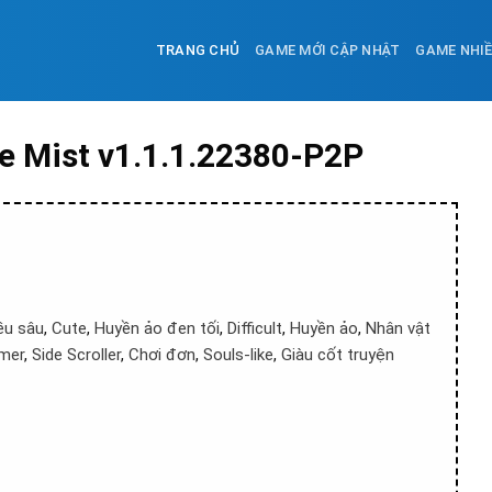
TRANG CHỦ
GAME MỚI CẬP NHẬT
GAME NHI
 Mist v1.1.1.22380-P2P
ều sâu
,
Cute
,
Huyền ảo đen tối
,
Difficult
,
Huyền ảo
,
Nhân vật
rmer
,
Side Scroller
,
Chơi đơn
,
Souls-like
,
Giàu cốt truyện