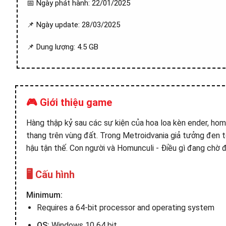
📅 Ngày phát hành: 22/01/2025
📌 Ngày update: 28/03/2025
📌 Dung lượng: 4.5 GB
🎮 Giới thiệu game
Hàng thập kỷ sau các sự kiện của hoa loa kèn ender, homu
thang trên vùng đất. Trong Metroidvania giả tưởng đen 
hậu tận thế. Con người và Homunculi - Điều gì đang chờ đ
🖥️ Cấu hình
Minimum:
Requires a 64-bit processor and operating system
OS:
Windows 10 64 bit