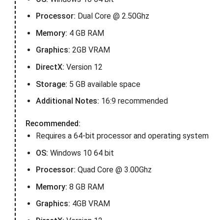
Processor:
Dual Core @ 2.50Ghz
Memory:
4 GB RAM
Graphics:
2GB VRAM
DirectX:
Version 12
Storage:
5 GB available space
Additional Notes:
16:9 recommended
Recommended:
Requires a 64-bit processor and operating system
OS:
Windows 10 64 bit
Processor:
Quad Core @ 3.00Ghz
Memory:
8 GB RAM
Graphics:
4GB VRAM