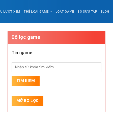
ỀU LƯỢT XEM
THỂ LOẠI GAME
LOẠT GAME
BỘ SƯU TẬP
BLOG
Bộ lọc game
Tìm game