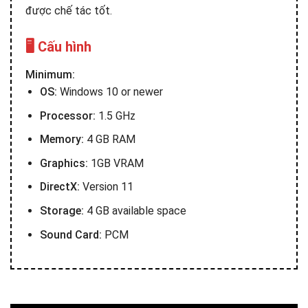
được chế tác tốt.
🖥️ Cấu hình
Minimum:
OS:
Windows 10 or newer
Processor:
1.5 GHz
Memory:
4 GB RAM
Graphics:
1GB VRAM
DirectX:
Version 11
Storage:
4 GB available space
Sound Card:
PCM