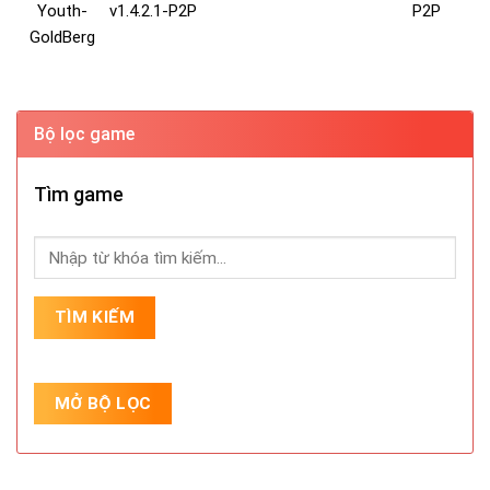
Youth-
v1.4.2.1-P2P
P2P
GoldBerg
Bộ lọc game
Tìm game