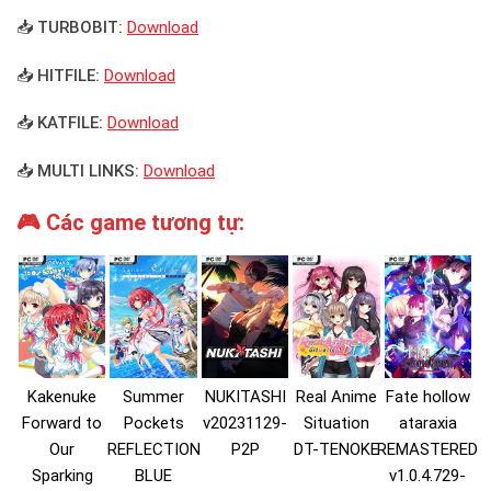
📥 TURBOBIT:
Download
📥 HITFILE:
Download
📥 KATFILE:
Download
📥 MULTI LINKS:
Download
🎮 Các game tương tự:
Kakenuke
Summer
NUKITASHI
Real Anime
Fate hollow
Forward to
Pockets
v20231129-
Situation
ataraxia
Our
REFLECTION
P2P
DT-TENOKE
REMASTERED
Sparking
BLUE
v1.0.4.729-