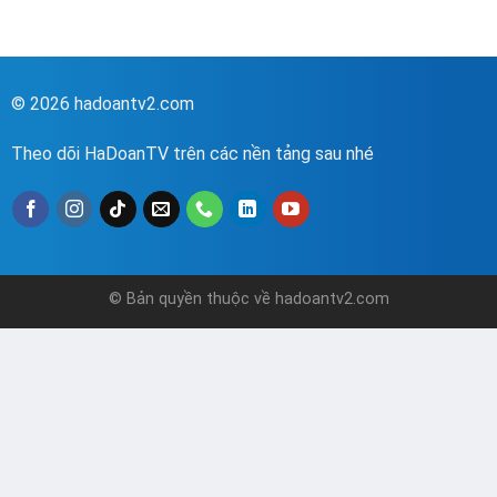
© 2026 hadoantv2.com
Theo dõi HaDoanTV trên các nền tảng sau nhé
© Bản quyền thuộc về hadoantv2.com