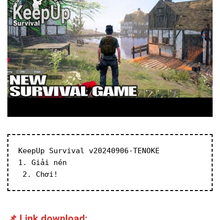
KeepUp Survival v20240906-TENOKE
1. Giải nén
 2. Chơi!
📌 Link download: