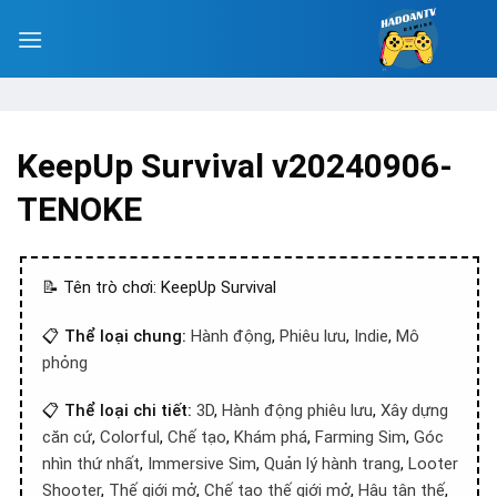
KeepUp Survival v20240906-
TENOKE
📝 Tên trò chơi: KeepUp Survival
📋
Thể loại chung:
Hành động
,
Phiêu lưu
,
Indie
,
Mô
phỏng
📋
Thể loại chi tiết:
3D
,
Hành động phiêu lưu
,
Xây dựng
căn cứ
,
Colorful
,
Chế tạo
,
Khám phá
,
Farming Sim
,
Góc
nhìn thứ nhất
,
Immersive Sim
,
Quản lý hành trang
,
Looter
Shooter
,
Thế giới mở
,
Chế tạo thế giới mở
,
Hậu tận thế
,