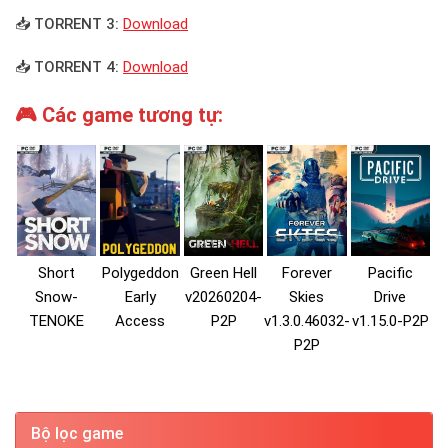
📥 TORRENT 3:
Download
📥 TORRENT 4:
Download
🎮 Các game tương tự:
Short
Polygeddon
Green Hell
Forever
Pacific
Snow-
Early
v20260204-
Skies
Drive
TENOKE
Access
P2P
v1.3.0.46032-
v1.15.0-P2P
P2P
Bộ lọc game