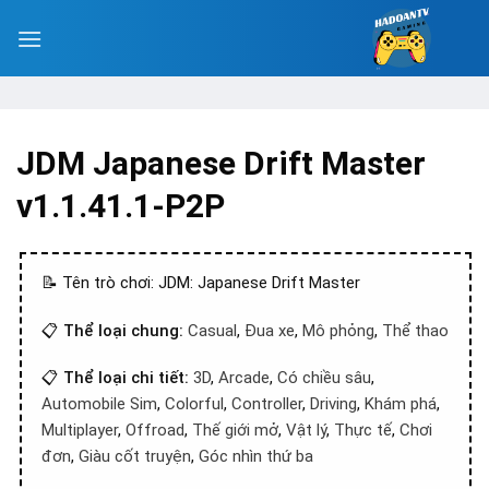
JDM Japanese Drift Master
v1.1.41.1-P2P
📝 Tên trò chơi: JDM: Japanese Drift Master
📋
Thể loại chung:
Casual
,
Đua xe
,
Mô phỏng
,
Thể thao
📋
Thể loại chi tiết:
3D
,
Arcade
,
Có chiều sâu
,
Automobile Sim
,
Colorful
,
Controller
,
Driving
,
Khám phá
,
Multiplayer
,
Offroad
,
Thế giới mở
,
Vật lý
,
Thực tế
,
Chơi
đơn
,
Giàu cốt truyện
,
Góc nhìn thứ ba