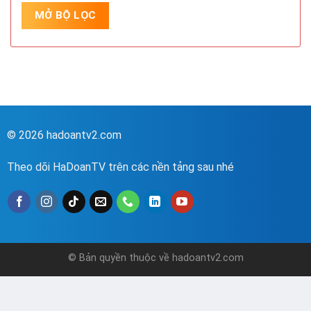
© 2026 hadoantv2.com
Theo dõi HaDoanTV trên các nền tảng sau nhé
© Bản quyền thuộc về hadoantv2.com