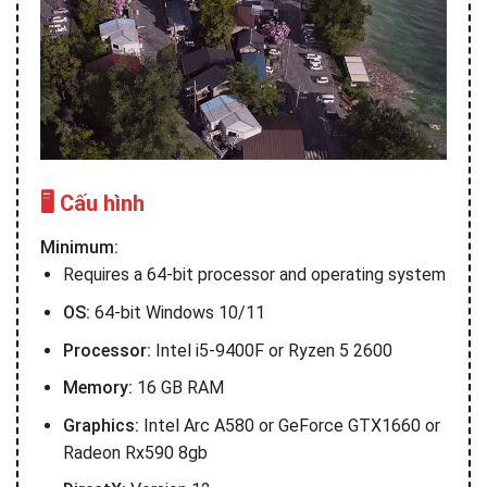
🖥️ Cấu hình
Minimum:
Requires a 64-bit processor and operating system
OS:
64-bit Windows 10/11
Processor:
Intel i5-9400F or Ryzen 5 2600
Memory:
16 GB RAM
Graphics:
Intel Arc A580 or GeForce GTX1660 or
Radeon Rx590 8gb