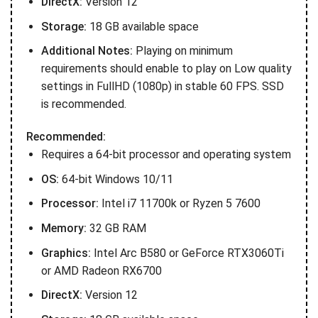
DirectX:
Version 12
Storage:
18 GB available space
Additional Notes:
Playing on minimum
requirements should enable to play on Low quality
settings in FullHD (1080p) in stable 60 FPS. SSD
is recommended.
Recommended:
Requires a 64-bit processor and operating system
OS:
64-bit Windows 10/11
Processor:
Intel i7 11700k or Ryzen 5 7600
Memory:
32 GB RAM
Graphics:
Intel Arc B580 or GeForce RTX3060Ti
or AMD Radeon RX6700
DirectX:
Version 12