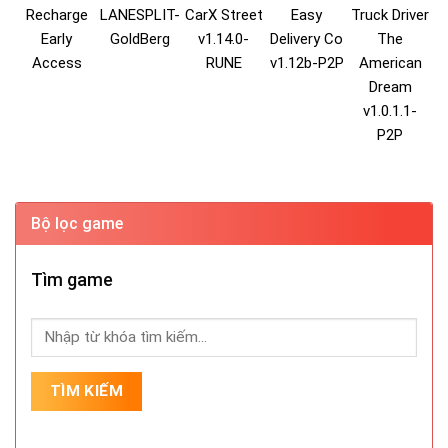
Recharge
LANESPLIT-
CarX Street
Easy
Truck Driver
Early
GoldBerg
v1.14.0-
Delivery Co
The
Access
RUNE
v1.12b-P2P
American
Dream
v1.0.1.1-
P2P
Bộ lọc game
Tìm game