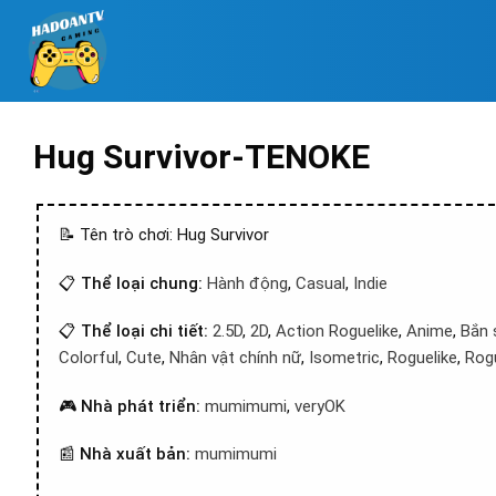
Hug Survivor-TENOKE
📝 Tên trò chơi: Hug Survivor
📋
Thể loại chung:
Hành động
,
Casual
,
Indie
📋
Thể loại chi tiết:
2.5D
,
2D
,
Action Roguelike
,
Anime
,
Bắn 
Colorful
,
Cute
,
Nhân vật chính nữ
,
Isometric
,
Roguelike
,
Rogu
🎮
Nhà phát triển:
mumimumi
,
veryOK
📰
Nhà xuất bản:
mumimumi