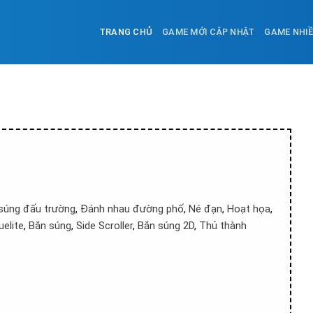
TRANG CHỦ
GAME MỚI CẬP NHẬT
GAME NHI
súng đấu trường
,
Đánh nhau đường phố
,
Né đạn
,
Hoạt họa
,
elite
,
Bắn súng
,
Side Scroller
,
Bắn súng 2D
,
Thủ thành