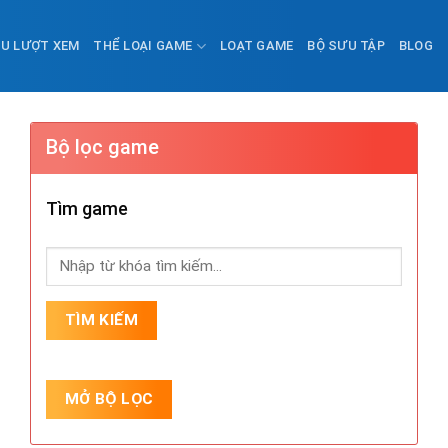
ỀU LƯỢT XEM
THỂ LOẠI GAME
LOẠT GAME
BỘ SƯU TẬP
BLOG
Bộ lọc game
Tìm game