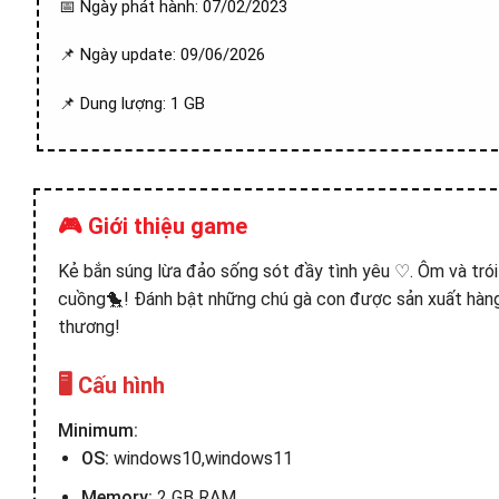
📅 Ngày phát hành: 07/02/2023
📌 Ngày update: 09/06/2026
📌 Dung lượng: 1 GB
🎮 Giới thiệu game
Kẻ bắn súng lừa đảo sống sót đầy tình yêu ♡. Ôm và trói
cuồng🐤! Đánh bật những chú gà con được sản xuất hàng
thương!
🖥️ Cấu hình
Minimum:
OS:
windows10,windows11
Memory:
2 GB RAM