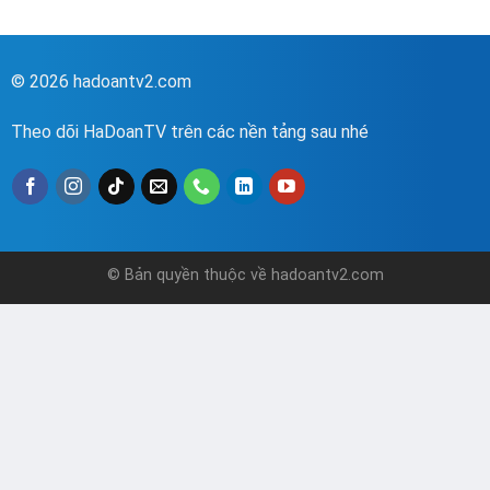
© 2026 hadoantv2.com
Theo dõi HaDoanTV trên các nền tảng sau nhé
© Bản quyền thuộc về hadoantv2.com