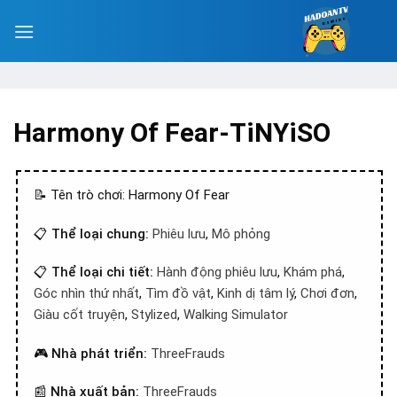
Harmony Of Fear-TiNYiSO
📝 Tên trò chơi: Harmony Of Fear
📋
Thể loại chung:
Phiêu lưu
,
Mô phỏng
📋
Thể loại chi tiết:
Hành động phiêu lưu
,
Khám phá
,
Góc nhìn thứ nhất
,
Tìm đồ vật
,
Kinh dị tâm lý
,
Chơi đơn
,
Giàu cốt truyện
,
Stylized
,
Walking Simulator
🎮
Nhà phát triển:
ThreeFrauds
📰
Nhà xuất bản:
ThreeFrauds