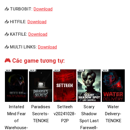
📥 TURBOBIT:
Download
📥 HITFILE:
Download
📥 KATFILE:
Download
📥 MULTI LINKS:
Download
🎮 Các game tương tự:
Irritated
Paradises
Setteeh
Scary
Water
Mind Fear
Secrets-
v20241028-
Shadow
Delivery-
of
TENOKE
P2P
Spot Last
TENOKE
Warehouse-
Farewell-