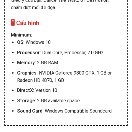
theo ý của bạn. Dance The Waltz of Destration,
chấm dứt mối đe dọa.
🖥️ Cấu hình
Minimum:
OS:
Windows 10
Processor:
Dual Core, Processor, 2.0 GHz
Memory:
2 GB RAM
Graphics:
NVIDIA Geforce 9800 GTX, 1 GB or
Radeon HD 4870, 1 GB
DirectX:
Version 10
Storage:
2 GB available space
Sound Card:
Windows Compatible Soundcard