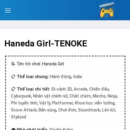
Haneda Girl-TENOKE
📝 Tên trò chơi: Haneda Girl
📋
Thể loại chung:
Hành động
,
Indie
📋
Thể loại chi tiết:
Đi cảnh 2D
,
Arcade
,
Chiến đấu
,
Cyberpunk
,
Nhân vật chính nữ
,
Chặt chém
,
Mechs
,
Ninja
,
Phi tuyến tính
,
Vật lý
,
Platformer
,
Khoa học viễn tưởng
,
Score Attack
,
Bắn súng
,
Chơi đơn
,
Soundtrack
,
Lén lút
,
Stylized
🎮
Nhà phát triển:
Studio Koba