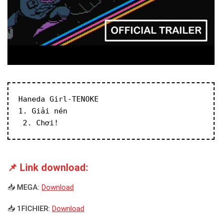
Haneda Girl-TENOKE
1. Giải nén
 2. Chơi!
📌 Link download:
📥 MEGA:
Download
📥 1FICHIER:
Download