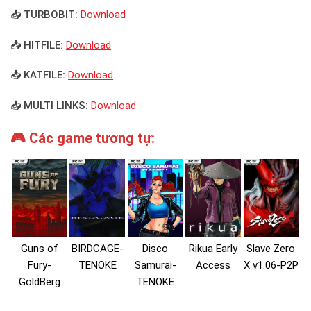
📥 TURBOBIT:
Download
📥 HITFILE:
Download
📥 KATFILE:
Download
📥 MULTI LINKS:
Download
🎮 Các game tương tự:
Guns of
BIRDCAGE-
Disco
Rikua Early
Slave Zero
Fury-
TENOKE
Samurai-
Access
X v1.06-P2P
GoldBerg
TENOKE