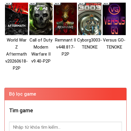
World War
Call of Duty
Remnant II
Cyborg3003-
Versus GO-
Z
Modern
v448.817-
TENOKE
TENOKE
Aftermath
Warfare II
P2P
v20260618-
v9.40-P2P
P2P
Bộ lọc game
Tìm game