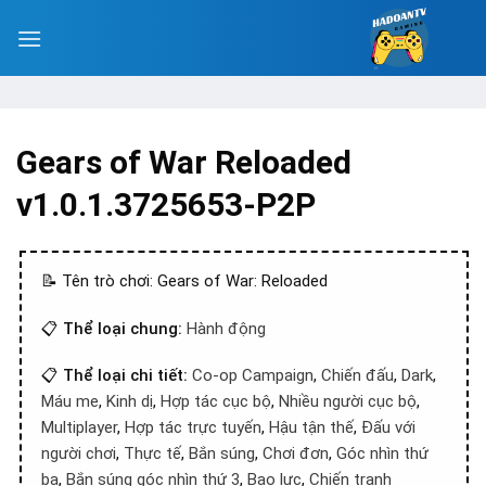
Gears of War Reloaded
v1.0.1.3725653-P2P
📝 Tên trò chơi: Gears of War: Reloaded
📋
Thể loại chung:
Hành động
📋
Thể loại chi tiết:
Co-op Campaign
,
Chiến đấu
,
Dark
,
Máu me
,
Kinh dị
,
Hợp tác cục bộ
,
Nhiều người cục bộ
,
Multiplayer
,
Hợp tác trực tuyến
,
Hậu tận thế
,
Đấu với
người chơi
,
Thực tế
,
Bắn súng
,
Chơi đơn
,
Góc nhìn thứ
ba
,
Bắn súng góc nhìn thứ 3
,
Bạo lực
,
Chiến tranh