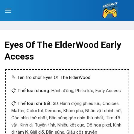
Eyes Of The ElderWood Early
Access
📝 Tên trò chơi: Eyes Of The ElderWood
📋
Thể loại chung:
Hành động
,
Phiêu lưu
,
Early Access
📋
Thể loại chi tiết:
3D
,
Hành động phiêu lưu
,
Choices
Matter
,
Colorful
,
Demons
,
Khám phá
,
Nhân vật chính nữ
,
Góc nhìn thứ nhất
,
Bắn súng góc nhìn thứ nhất
,
Tìm đồ
vật
,
Kinh dị
,
Tuyến tính
,
Nhiều kết cục
,
Đồ họa pixel
,
Kinh
dị tâm lý
,
Giải đố
,
Bắn súng
,
Giàu cốt truyện