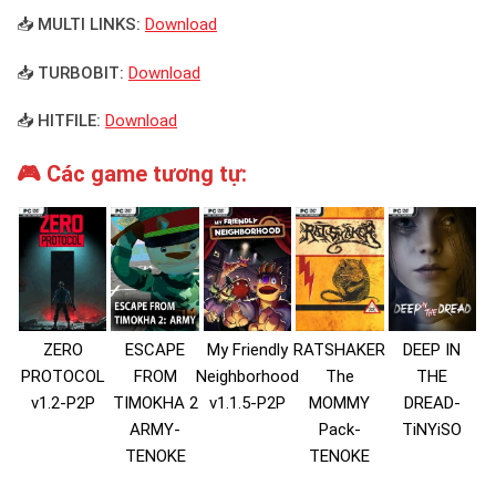
📥 MULTI LINKS:
Download
📥 TURBOBIT:
Download
📥 HITFILE:
Download
🎮 Các game tương tự:
ZERO
ESCAPE
My Friendly
RATSHAKER
DEEP IN
PROTOCOL
FROM
Neighborhood
The
THE
v1.2-P2P
TIMOKHA 2
v1.1.5-P2P
MOMMY
DREAD-
ARMY-
Pack-
TiNYiSO
TENOKE
TENOKE