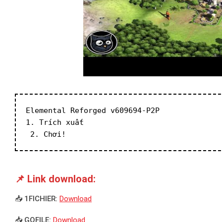
Elemental Reforged v609694-P2P
1. Trích xuất
 2. Chơi!
📌 Link download:
📥 1FICHIER:
Download
📥 GOFILE:
Download