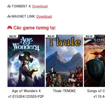
📥 TORRENT 4:
Download
📥 MAGNET LINK:
Download
🎮 Các game tương tự:
Age of Wonders 4
Thule-TENOKE
Songs of 
v1.015.004.123535-P2P
v1.10.4