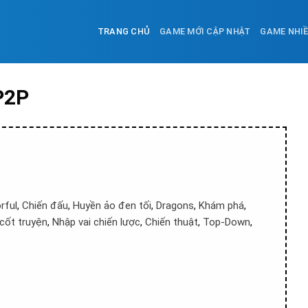
TRANG CHỦ
GAME MỚI CẬP NHẬT
GAME NHI
P2P
rful
,
Chiến đấu
,
Huyền ảo đen tối
,
Dragons
,
Khám phá
,
 cốt truyện
,
Nhập vai chiến lược
,
Chiến thuật
,
Top-Down
,