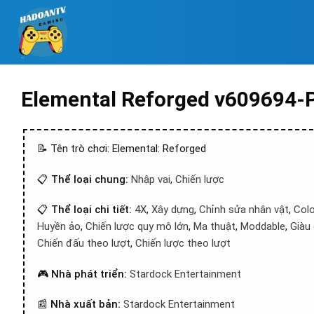
Elemental Reforged v609694-
📝 Tên trò chơi: Elemental: Reforged
📋
Thể loại chung:
Nhập vai
,
Chiến lược
📋
Thể loại chi tiết:
4X
,
Xây dựng
,
Chỉnh sửa nhân vật
,
Colo
Huyền ảo
,
Chiến lược quy mô lớn
,
Ma thuật
,
Moddable
,
Giàu
Chiến đấu theo lượt
,
Chiến lược theo lượt
🎮
Nhà phát triển:
Stardock Entertainment
📰
Nhà xuất bản:
Stardock Entertainment