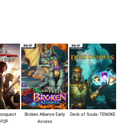
Conquest
Broken Alliance Early
Deck of Souls-TENOKE
-P2P
Access