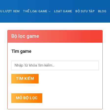
ỀU LƯỢT XEM
THỂ LOẠI GAME
LOẠT GAME
BỘ SƯU TẬP
BLOG
Bộ lọc game
Tìm game