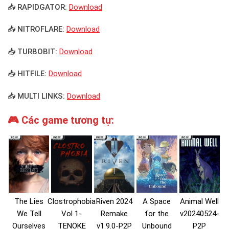
📥 RAPIDGATOR:
Download
📥 NITROFLARE:
Download
📥 TURBOBIT:
Download
📥 HITFILE:
Download
📥 MULTI LINKS:
Download
🎮 Các game tương tự:
The Lies
Clostrophobia
Riven 2024
A Space
Animal Well
We Tell
Vol 1-
Remake
for the
v20240524-
Ourselves
TENOKE
v1.9.0-P2P
Unbound
P2P