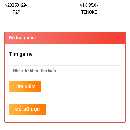
v20250129-
v1.0.35.0-
P2P
TENOKE
Bộ lọc game
Tìm game