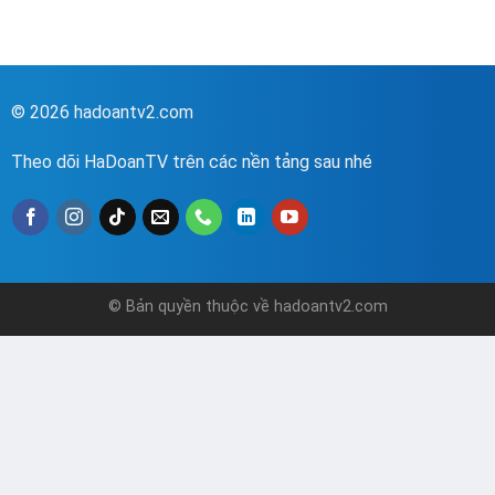
© 2026 hadoantv2.com
Theo dõi HaDoanTV trên các nền tảng sau nhé
© Bản quyền thuộc về hadoantv2.com