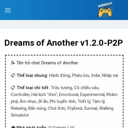
Dreams of Another v1.2.0-P2P
📝 Tên trò chơi: Dreams of Another
📋
Thể loại chung:
Hành động
,
Phiêu lưu
,
Indie
,
Nhập vai
📋
Thể loại chi tiết:
Trừu tượng
,
Có chiều sâu
,
Controller
,
Hài kịch "đen"
,
Emotional
,
Experimental
,
Khám
phá
,
Âm nhạc
,
Bí ẩn
,
Phi tuyến tính
,
Triết lý
,
Tâm lý
,
Relaxing
,
Bắn súng
,
Chơi đơn
,
Stylized
,
Surreal
,
Walking
Simulator
🎮
Nhà phát triển:
Q-Games Ltd.