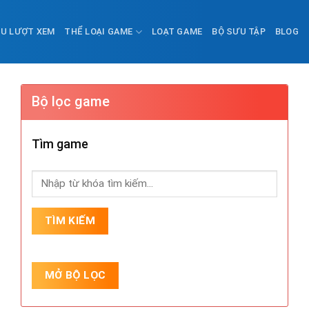
ỀU LƯỢT XEM
THỂ LOẠI GAME
LOẠT GAME
BỘ SƯU TẬP
BLOG
Bộ lọc game
Tìm game