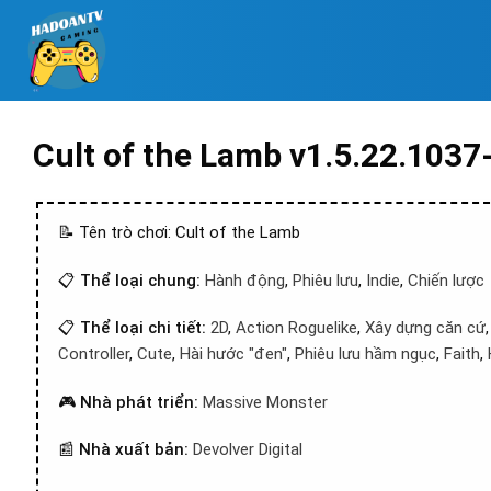
Cult of the Lamb v1.5.22.103
📝 Tên trò chơi: Cult of the Lamb
📋
Thể loại chung:
Hành động
,
Phiêu lưu
,
Indie
,
Chiến lược
📋
Thể loại chi tiết:
2D
,
Action Roguelike
,
Xây dựng căn cứ
Controller
,
Cute
,
Hài hước "đen"
,
Phiêu lưu hầm ngục
,
Faith
,
🎮
Nhà phát triển:
Massive Monster
📰
Nhà xuất bản:
Devolver Digital