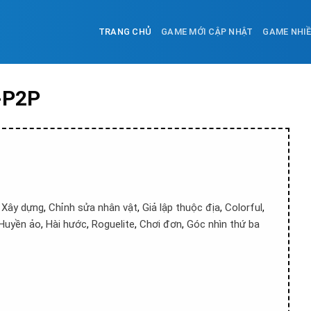
TRANG CHỦ
GAME MỚI CẬP NHẬT
GAME NHI
7-P2P
,
Xây dựng
,
Chỉnh sửa nhân vật
,
Giả lập thuộc địa
,
Colorful
,
Huyền ảo
,
Hài hước
,
Roguelite
,
Chơi đơn
,
Góc nhìn thứ ba