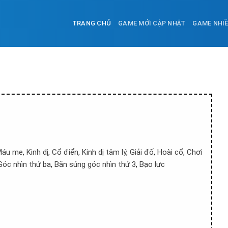
TRANG CHỦ
GAME MỚI CẬP NHẬT
GAME NHI
Máu me
,
Kinh dị
,
Cổ điển
,
Kinh dị tâm lý
,
Giải đố
,
Hoài cổ
,
Chơi
Góc nhìn thứ ba
,
Bắn súng góc nhìn thứ 3
,
Bạo lực