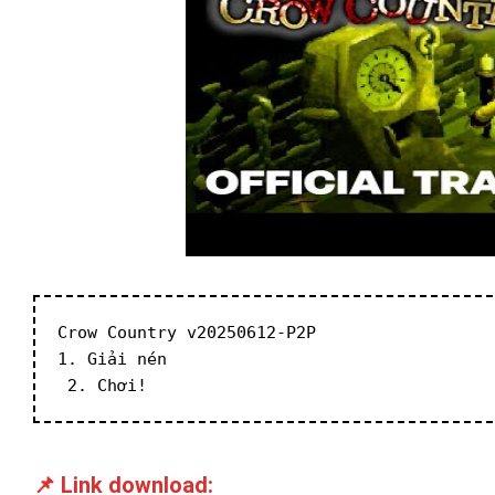
Crow Country v20250612-P2P
1. Giải nén
 2. Chơi!
📌 Link download: