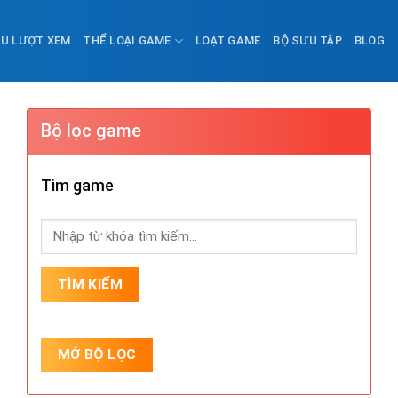
ỀU LƯỢT XEM
THỂ LOẠI GAME
LOẠT GAME
BỘ SƯU TẬP
BLOG
Bộ lọc game
Tìm game