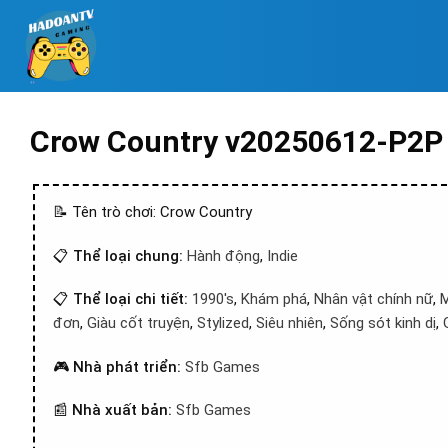
Crow Country v20250612-P2P
📝 Tên trò chơi: Crow Country
📋
Thể loại chung:
Hành động
,
Indie
📋
Thể loại chi tiết:
1990's
,
Khám phá
,
Nhân vật chính nữ
,
đơn
,
Giàu cốt truyện
,
Stylized
,
Siêu nhiên
,
Sống sót kinh dị
,
🎮
Nhà phát triển:
Sfb Games
📰
Nhà xuất bản:
Sfb Games