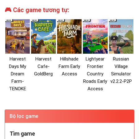
🎮 Các game tương tự:
Harvest
Harvest
Hillshade
Lightyear
Russian
Days My
Cafe-
Farm Early
Frontier
Village
Dream
GoldBerg
Access
Country
Simulator
Farm-
Roads Early
v2.2.2-P2P
TENOKE
Access
Bộ lọc game
Tìm game