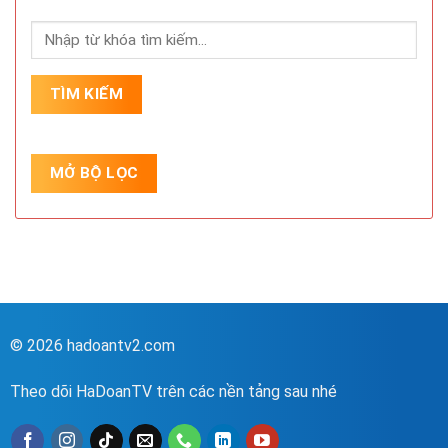
© 2026 hadoantv2.com
Theo dõi HaDoanTV trên các nền tảng sau nhé