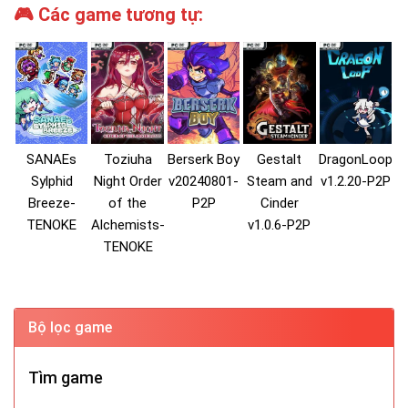
🎮 Các game tương tự:
SANAEs
Toziuha
Berserk Boy
Gestalt
DragonLoop
Sylphid
Night Order
v20240801-
Steam and
v1.2.20-P2P
Breeze-
of the
P2P
Cinder
TENOKE
Alchemists-
v1.0.6-P2P
TENOKE
Bộ lọc game
Tìm game