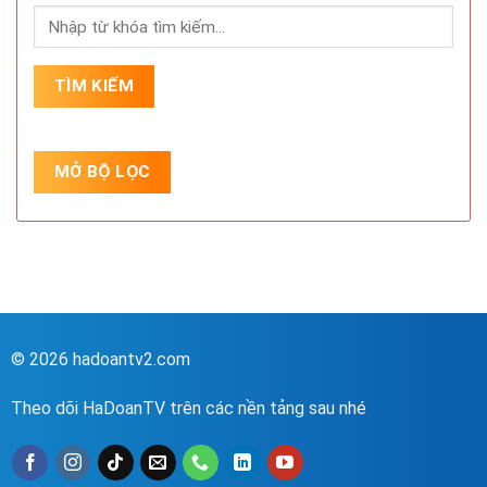
© 2026 hadoantv2.com
Theo dõi HaDoanTV trên các nền tảng sau nhé