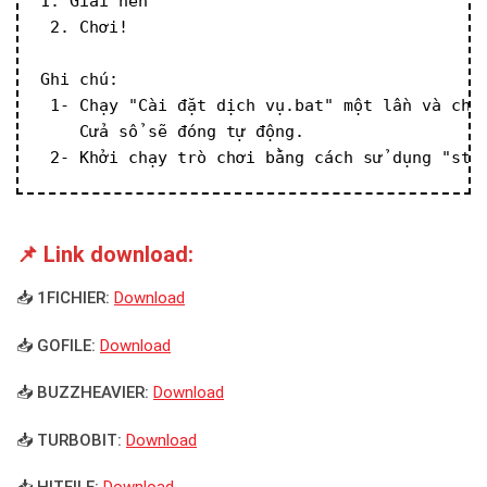
1. Giải nén
 2. Chơi!
Ghi chú:
 1- Chạy "Cài đặt dịch vụ.bat" một lần và chờ
    Cửa sổ sẽ đóng tự động.
 2- Khởi chạy trò chơi bằng cách sử dụng "sta
📌 Link download:
📥 1FICHIER:
Download
📥 GOFILE:
Download
📥 BUZZHEAVIER:
Download
📥 TURBOBIT:
Download