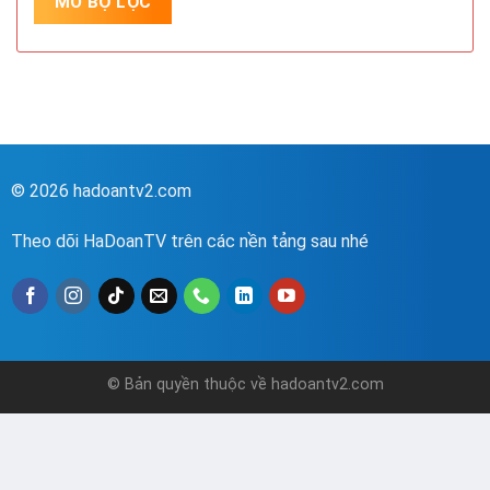
© 2026 hadoantv2.com
Theo dõi HaDoanTV trên các nền tảng sau nhé
© Bản quyền thuộc về hadoantv2.com