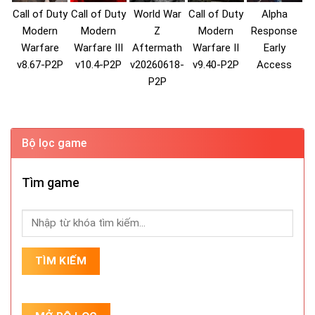
Call of Duty
Call of Duty
World War
Call of Duty
Alpha
Modern
Modern
Z
Modern
Response
Warfare
Warfare III
Aftermath
Warfare II
Early
v8.67-P2P
v10.4-P2P
v20260618-
v9.40-P2P
Access
P2P
Bộ lọc game
Tìm game