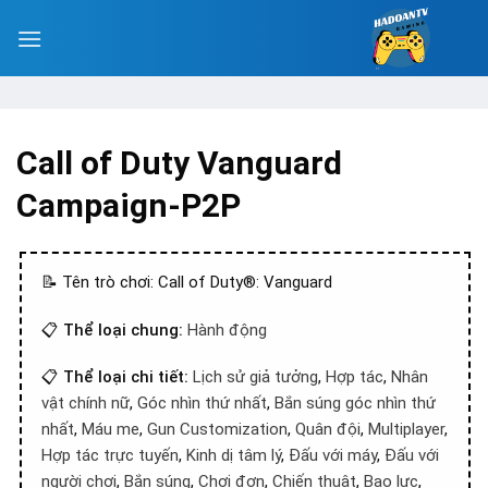
Call of Duty Vanguard
Campaign-P2P
📝 Tên trò chơi: Call of Duty®: Vanguard
📋
Thể loại chung:
Hành động
📋
Thể loại chi tiết:
Lịch sử giả tưởng
,
Hợp tác
,
Nhân
vật chính nữ
,
Góc nhìn thứ nhất
,
Bắn súng góc nhìn thứ
nhất
,
Máu me
,
Gun Customization
,
Quân đội
,
Multiplayer
,
Hợp tác trực tuyến
,
Kinh dị tâm lý
,
Đấu với máy
,
Đấu với
người chơi
,
Bắn súng
,
Chơi đơn
,
Chiến thuật
,
Bạo lực
,