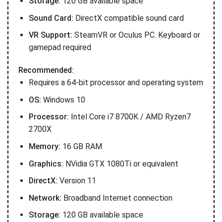
Storage:
120 GB available space
Sound Card:
DirectX compatible sound card
VR Support:
SteamVR or Oculus PC. Keyboard or
gamepad required
Recommended:
Requires a 64-bit processor and operating system
OS:
Windows 10
Processor:
Intel Core i7 8700K / AMD Ryzen7
2700X
Memory:
16 GB RAM
Graphics:
NVidia GTX 1080Ti or equivalent
DirectX:
Version 11
Network:
Broadband Internet connection
Storage:
120 GB available space