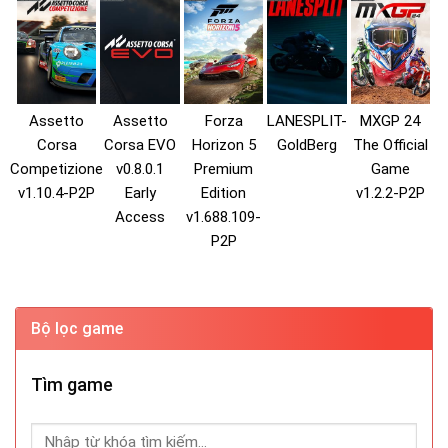
Assetto
Assetto
Forza
LANESPLIT-
MXGP 24
Corsa
Corsa EVO
Horizon 5
GoldBerg
The Official
Competizione
v0.8.0.1
Premium
Game
v1.10.4-P2P
Early
Edition
v1.2.2-P2P
Access
v1.688.109-
P2P
Bộ lọc game
Tìm game