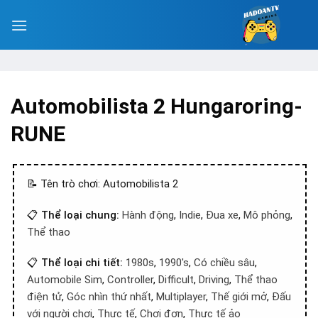
Automobilista 2 Hungaroring-
RUNE
📝 Tên trò chơi: Automobilista 2
📋
Thể loại chung:
Hành động
,
Indie
,
Đua xe
,
Mô phỏng
,
Thể thao
📋
Thể loại chi tiết:
1980s
,
1990's
,
Có chiều sâu
,
Automobile Sim
,
Controller
,
Difficult
,
Driving
,
Thể thao
điện tử
,
Góc nhìn thứ nhất
,
Multiplayer
,
Thế giới mở
,
Đấu
với người chơi
,
Thực tế
,
Chơi đơn
,
Thực tế ảo