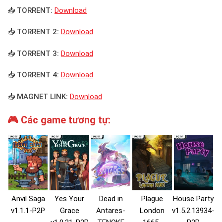
📥 TORRENT:
Download
📥 TORRENT 2:
Download
📥 TORRENT 3:
Download
📥 TORRENT 4:
Download
📥 MAGNET LINK:
Download
🎮 Các game tương tự:
Anvil Saga
Yes Your
Dead in
Plague
House Party
v1.1.1-P2P
Grace
Antares-
London
v1.5.2.13934-