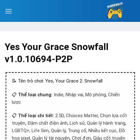
Yes Your Grace Snowfall
v1.0.10694-P2P
📝 Tên trò chơi: Yes, Your Grace 2: Snowfall
📋
Thể loại chung:
Indie
,
Nhập vai
,
Mô phỏng
,
Chiến
lược
📋
Thể loại chi tiết:
2.5D
,
Choices Matter
,
Chọn lựa cốt
truyện
,
Đậm chất điện ảnh
,
Lịch sử
,
Quản lý hành trang
,
LGBTQ+
,
Life Sim
,
Quản lý
,
Trung cổ
,
Nhiều kết cục
,
Đồ
họa pixel
,
Quản lý tài nguyên
,
Chơi đơn
,
Giàu cốt truyện