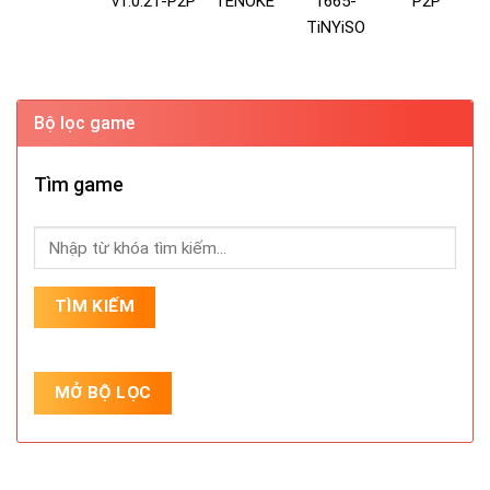
v1.0.21-P2P
TENOKE
1665-
P2P
TiNYiSO
Bộ lọc game
Tìm game