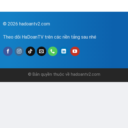
© 2026 hadoantv2.com
Theo dõi HaDoanTV trên các nền tảng sau nhé
© Bản quyền thuộc về hadoantv2.com