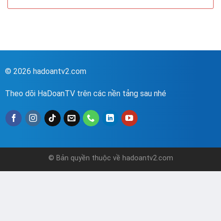
© 2026 hadoantv2.com
Theo dõi HaDoanTV trên các nền tảng sau nhé
© Bản quyền thuộc về hadoantv2.com