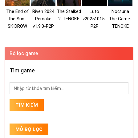
The End of
Riven 2024
The Stalked
Luto
Nocturia
the Sun-
Remake
2-TENOKE
v20251015-
The Game-
SKIDROW
v1.9.0-P2P
P2P
TENOKE
Bộ lọc game
Tìm game