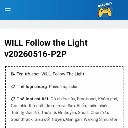
WILL Follow the Light
v20260516-P2P
📝 Tên trò chơi: WILL: Follow The Light
📋
Thể loại chung:
Phiêu lưu
,
Indie
📋
Thể loại chi tiết:
Có chiều sâu
,
Emotional
,
Khám phá
,
Góc nhìn thứ nhất
,
Immersive Sim
,
Bí ẩn
,
thiên nhiên
,
Triết lý
,
Giải đố
,
Thực tế
,
Đi thuyền
,
Short
,
Chơi đơn
,
Soundtrack
,
Giàu cốt truyện
,
Giật gân
,
Walking Simulator