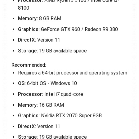
Processor:
AMD Ryzen 3 3100 / Intel Core i3-
8100
Memory:
8 GB RAM
Graphics:
GeForce GTX 960 / Radeon R9 380
DirectX:
Version 11
Storage:
19 GB available space
Recommended:
Requires a 64-bit processor and operating system
OS:
64bit OS - Windows 10
Processor:
Intel i7 quad-core
Memory:
16 GB RAM
Graphics:
NVidia RTX 2070 Super 8GB
DirectX:
Version 11
Storage:
19 GB available space