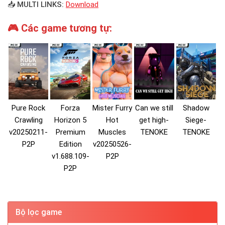
📥 MULTI LINKS:
Download
🎮 Các game tương tự:
Pure Rock
Forza
Mister Furry
Can we still
Shadow
Crawling
Horizon 5
Hot
get high-
Siege-
v20250211-
Premium
Muscles
TENOKE
TENOKE
P2P
Edition
v20250526-
v1.688.109-
P2P
P2P
Bộ lọc game